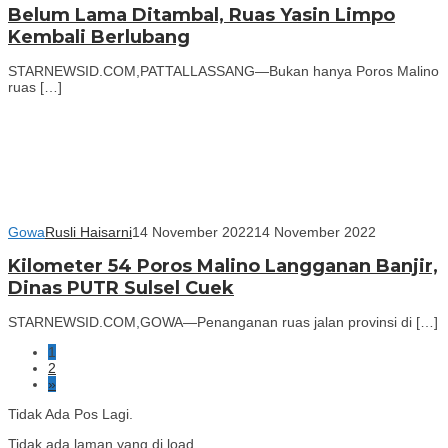
Belum Lama Ditambal, Ruas Yasin Limpo
Kembali Berlubang
STARNEWSID.COM,PATTALLASSANG—Bukan hanya Poros Malino
ruas […]
Gowa
Rusli Haisarni
14 November 2022
14 November 2022
Kilometer 54 Poros Malino Langganan Banjir,
Dinas PUTR Sulsel Cuek
STARNEWSID.COM,GOWA—Penanganan ruas jalan provinsi di […]
1
2
»
Tidak Ada Pos Lagi.
Tidak ada laman yang di load.