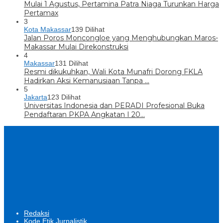
Mulai 1 Agustus, Pertamina Patra Niaga Turunkan Harga
Pertamax
3
Kota Makassar
139 Dilihat
Jalan Poros Moncongloe yang Menghubungkan Maros-
Makassar Mulai Direkonstruksi
4
Makassar
131 Dilihat
Resmi dikukuhkan, Wali Kota Munafri Dorong FKLA
Hadirkan Aksi Kemanusiaan Tanpa …
5
Jakarta
123 Dilihat
Universitas Indonesia dan PERADI Profesional Buka
Pendaftaran PKPA Angkatan I 20…
Redaksi
Kode Etik Jurnalistik