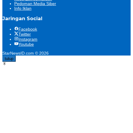
Pedoman Media Siber
Info Iklan
Jaringan Social
Facebook
Twitter
Instagram
Youtube
StarNewsID.com © 2026
tutup