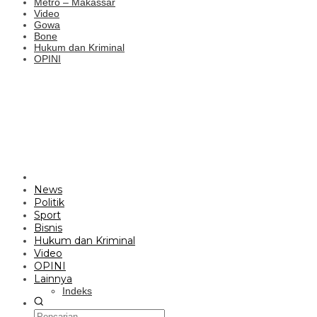
Metro – Makassar
Video
Gowa
Bone
Hukum dan Kriminal
OPINI
News
Politik
Sport
Bisnis
Hukum dan Kriminal
Video
OPINI
Lainnya
Indeks