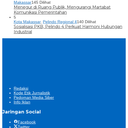
Makassar
145 Dilihat
Menegur di Ruang Publik, Mengurangi Martabat
Komunikasi Pemerintahan
5
Kota Makassar
,
Pelindo Regional 4
140 Dilihat
Sosialisasi PKB, Pelindo 4 Perkuat Harmoni Hubungan
Industrial
Redaksi
Kode Etik Jurnalistik
Pedoman Media Siber
Info Iklan
Jaringan Social
Facebook
Twitter