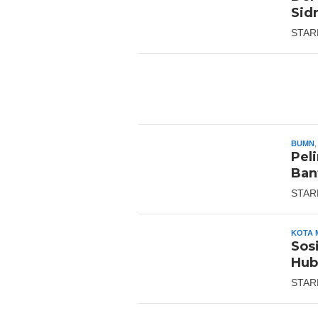
Sidr
STAR
BUMN
Pel
Ban
STAR
KOTA 
Sos
Hub
STAR