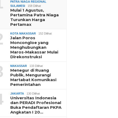
1
PATRA NIAGA REGIONAL
SULAWESI
158 Dilihat
Mulai 1 Agustus,
Pertamina Patra Niaga
Turunkan Harga
Pertamax
2
KOTA MAKASSAR
152 Dilihat
Jalan Poros
Moncongloe yang
Menghubungkan
Maros-Makassar Mulai
Direkonstruksi
026
6 Agustus 2026
6 Agustus 2026
3
MAKASSAR
133 Dilihat
Perdana
Edy Manaf Pimpin Apel
LDII Sulsel
Menegur di Ruang
s PWI Sulsel
Besar Hari Pramuka,
Batua Polda
Publik, Mengurangi
031 Bahas
Tutup Perkemahan
Kolaborasi 
Martabat Komunikasi
kan, Sinkronisasi
Gantarang dan Lepas
Sambut HUT
Pemerintahan
m, dan
Kontingen Jamnas XII
pan Porwanas
2026
4
JAKARTA
130 Dilihat
Universitas Indonesia
dan PERADI Profesional
Buka Pendaftaran PKPA
Angkatan I 20…