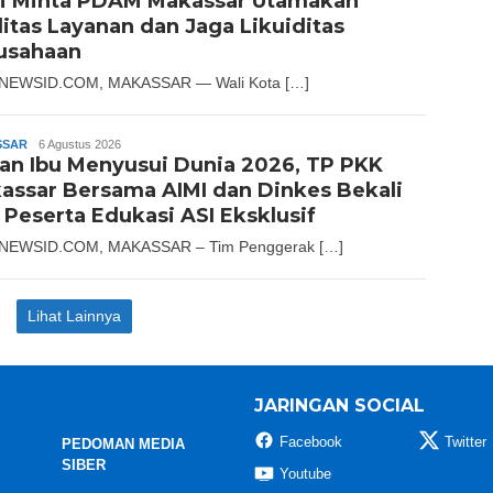
i Minta PDAM Makassar Utamakan
litas Layanan dan Jaga Likuiditas
usahaan
NEWSID.COM, MAKASSAR — Wali Kota […]
SSAR
Andika
6 Agustus 2026
an Ibu Menyusui Dunia 2026, TP PKK
assar Bersama AIMI dan Dinkes Bekali
 Peserta Edukasi ASI Eksklusif
NEWSID.COM, MAKASSAR – Tim Penggerak […]
Lihat Lainnya
JARINGAN SOCIAL
Facebook
Twitter
PEDOMAN MEDIA
SIBER
Youtube