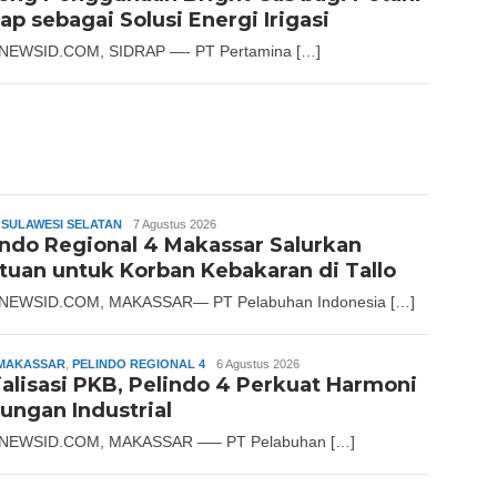
ap sebagai Solusi Energi Irigasi
NEWSID.COM, SIDRAP —- PT Pertamina […]
,
SULAWESI SELATAN
Admin
7 Agustus 2026
indo Regional 4 Makassar Salurkan
tuan untuk Korban Kebakaran di Tallo
NEWSID.COM, MAKASSAR— PT Pelabuhan Indonesia […]
MAKASSAR
,
PELINDO REGIONAL 4
Slamet
6 Agustus 2026
ialisasi PKB, Pelindo 4 Perkuat Harmoni
Riady
ungan Industrial
NEWSID.COM, MAKASSAR —– PT Pelabuhan […]