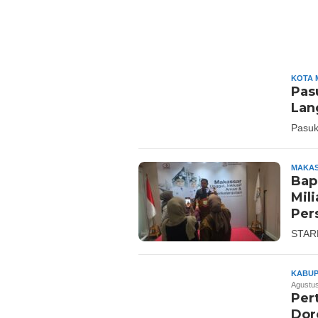
STARNEWSID.COM
KOTA 
Pas
Lan
Pasuk
MAKA
Bap
Mil
Per
STAR
KABUP
Agustu
Per
Dor