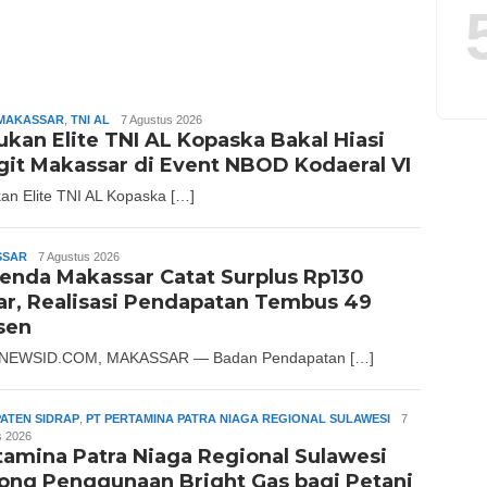
MAKASSAR
,
TNI AL
Slamet
7 Agustus 2026
ukan Elite TNI AL Kopaska Bakal Hiasi
Riady
git Makassar di Event NBOD Kodaeral VI
an Elite TNI AL Kopaska […]
SSAR
Andika
7 Agustus 2026
enda Makassar Catat Surplus Rp130
iar, Realisasi Pendapatan Tembus 49
sen
NEWSID.COM, MAKASSAR — Badan Pendapatan […]
ATEN SIDRAP
,
PT PERTAMINA PATRA NIAGA REGIONAL SULAWESI
Slamet
7
s 2026
Riady
tamina Patra Niaga Regional Sulawesi
ong Penggunaan Bright Gas bagi Petani