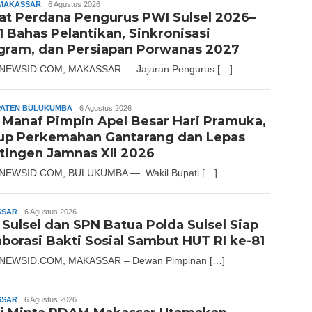
MAKASSAR
Slamet
6 Agustus 2026
at Perdana Pengurus PWI Sulsel 2026–
Riady
1 Bahas Pelantikan, Sinkronisasi
gram, dan Persiapan Porwanas 2027
NEWSID.COM, MAKASSAR — Jajaran Pengurus […]
ATEN BULUKUMBA
Slamet
6 Agustus 2026
 Manaf Pimpin Apel Besar Hari Pramuka,
Riady
up Perkemahan Gantarang dan Lepas
tingen Jamnas XII 2026
NEWSID.COM, BULUKUMBA — Wakil Bupati […]
SSAR
Andika
6 Agustus 2026
I Sulsel dan SPN Batua Polda Sulsel Siap
aborasi Bakti Sosial Sambut HUT RI ke-81
NEWSID.COM, MAKASSAR – Dewan Pimpinan […]
SSAR
Andika
6 Agustus 2026