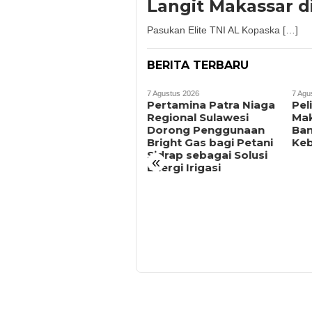
Langit Makassar d
Pasukan Elite TNI AL Kopaska […]
BERITA TERBARU
7 Agustus 2026
7 Agu
Pertamina Patra Niaga
Pel
Regional Sulawesi
Mak
Dorong Penggunaan
Ban
Bright Gas bagi Petani
Keb
Sidrap sebagai Solusi
«
Energi Irigasi
7 Agustus 2026
Bapenda Makassar
Catat Surplus Rp130
Miliar, Realisasi
Pendapatan Tembus
49 Persen