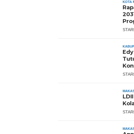
KOTA 
Rap
203
Pro
STAR
KABUP
Edy
Tut
Kon
STAR
MAKA
LDI
Kol
STAR
MAKA