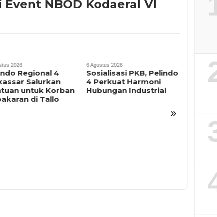
i Event NBOD Kodaeral VI
stus 2026
6 Agustus 2026
indo Regional 4
Sosialisasi PKB, Pelindo
assar Salurkan
4 Perkuat Harmoni
tuan untuk Korban
Hubungan Industrial
akaran di Tallo
»
6 Agustus 2
Rapat 
Penguru
2026–2
Pelanti
Progra
Persia
2027