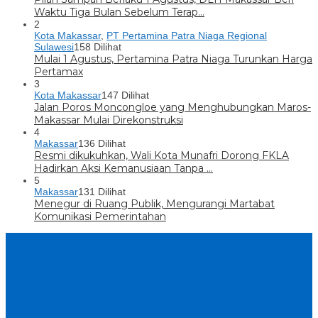
Waktu Tiga Bulan Sebelum Terap…
2
Kota Makassar
,
PT Pertamina Patra Niaga Regional
Sulawesi
158 Dilihat
Mulai 1 Agustus, Pertamina Patra Niaga Turunkan Harga
Pertamax
3
Kota Makassar
147 Dilihat
Jalan Poros Moncongloe yang Menghubungkan Maros-
Makassar Mulai Direkonstruksi
4
Makassar
136 Dilihat
Resmi dikukuhkan, Wali Kota Munafri Dorong FKLA
Hadirkan Aksi Kemanusiaan Tanpa …
5
Makassar
131 Dilihat
Menegur di Ruang Publik, Mengurangi Martabat
Komunikasi Pemerintahan