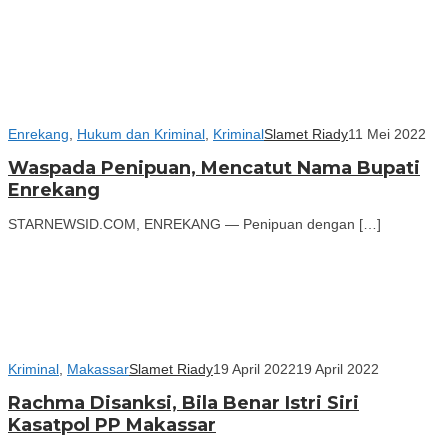
Enrekang
,
Hukum dan Kriminal
,
Kriminal
Slamet Riady
11 Mei 2022
Waspada Penipuan, Mencatut Nama Bupati
Enrekang
STARNEWSID.COM, ENREKANG — Penipuan dengan […]
Kriminal
,
Makassar
Slamet Riady
19 April 2022
19 April 2022
Rachma Disanksi, Bila Benar Istri Siri
Kasatpol PP Makassar