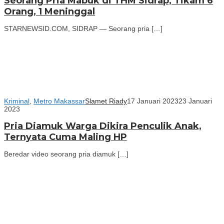
Seorang Pria Mabuk di THM Sidrap, Tikam 6
Orang, 1 Meninggal
STARNEWSID.COM, SIDRAP — Seorang pria […]
Kriminal
,
Metro Makassar
Slamet Riady
17 Januari 2023
23 Januari
2023
Pria Diamuk Warga Dikira Penculik Anak,
Ternyata Cuma Maling HP
Beredar video seorang pria diamuk […]