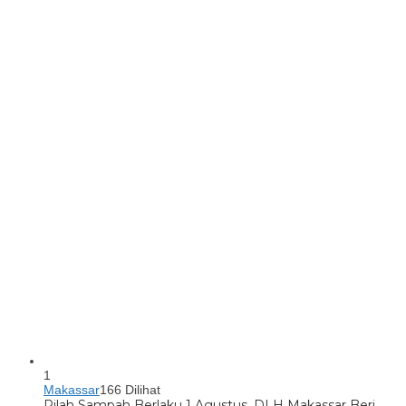
1
Makassar
166 Dilihat
Pilah Sampah Berlaku 1 Agustus, DLH Makassar Beri