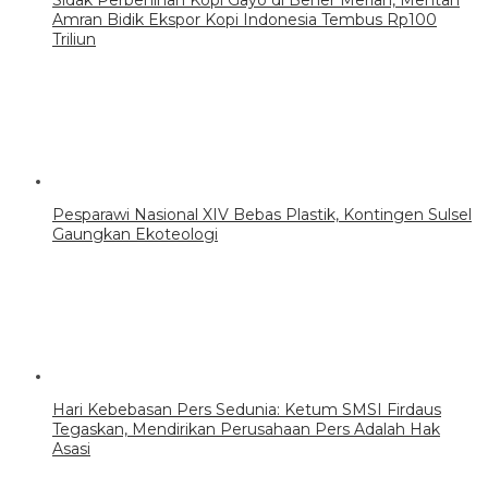
Sidak Perbenihan Kopi Gayo di Bener Meriah, Mentan
Amran Bidik Ekspor Kopi Indonesia Tembus Rp100
Triliun
Pesparawi Nasional XIV Bebas Plastik, Kontingen Sulsel
Gaungkan Ekoteologi
Hari Kebebasan Pers Sedunia: Ketum SMSI Firdaus
Tegaskan, Mendirikan Perusahaan Pers Adalah Hak
Asasi