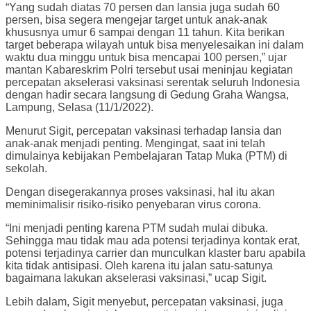
“Yang sudah diatas 70 persen dan lansia juga sudah 60
persen, bisa segera mengejar target untuk anak-anak
khususnya umur 6 sampai dengan 11 tahun. Kita berikan
target beberapa wilayah untuk bisa menyelesaikan ini dalam
waktu dua minggu untuk bisa mencapai 100 persen,” ujar
mantan Kabareskrim Polri tersebut usai meninjau kegiatan
percepatan akselerasi vaksinasi serentak seluruh Indonesia
dengan hadir secara langsung di Gedung Graha Wangsa,
Lampung, Selasa (11/1/2022).
Menurut Sigit, percepatan vaksinasi terhadap lansia dan
anak-anak menjadi penting. Mengingat, saat ini telah
dimulainya kebijakan Pembelajaran Tatap Muka (PTM) di
sekolah.
Dengan disegerakannya proses vaksinasi, hal itu akan
meminimalisir risiko-risiko penyebaran virus corona.
“Ini menjadi penting karena PTM sudah mulai dibuka.
Sehingga mau tidak mau ada potensi terjadinya kontak erat,
potensi terjadinya carrier dan munculkan klaster baru apabila
kita tidak antisipasi. Oleh karena itu jalan satu-satunya
bagaimana lakukan akselerasi vaksinasi,” ucap Sigit.
Lebih dalam, Sigit menyebut, percepatan vaksinasi, juga