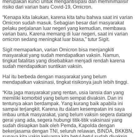
merupakan kunci untuk mengantisipasi dan meminimalisir
risiko dari varian baru Covid-19, Omicron.
“Kenapa kita lakukan, karena kita tahu bahwa saat ini varian
Omicron sudah masuk. Sebagian besar dari masyarakat
pelaku perjalanan luar negeri yang kemudian, membawa
varian baru. Karena memang di luar negeri, saat ini varian
omicron sedang meningkat luar biasa,” tutur Sigit.
Sigit memaparkan, varian Omicron bisa menjangkiti
masyarakat yang sudah mendapatkan vaksin. Namun,
tingkat fatalitas yang disebabkan menjadi rendah karena
sudah mendapatkan suntikan vaksin.
Hal itu berbeda dengan masyarakat yang belum
mendapatkan vaksinasi, tingkat risikonya jauh lebih tinggi.
“Kita jaga masyarakat yang rentan, usia lansia dan yang
memiliki komorbid yang belum sempat divaksin. Dan ini
tentunya akan berdampak. Yang kurang baik apabila ini
sampai terjangkit. Karena itu dalam kesempatan ini saya
imbau untuk masyarakat, yang belum vaksin segera datangi
gerai yang ada, segera hubungi titik-titik vaksinasi yang
sudah disiapkan baik oleh Pemda, Kapolda dengan
bekerjasama dengan TNI, seluruh relawan, BINDA, BKKBN,
supaya kita yakin keluarga kita betul-betul sudah divaksin.