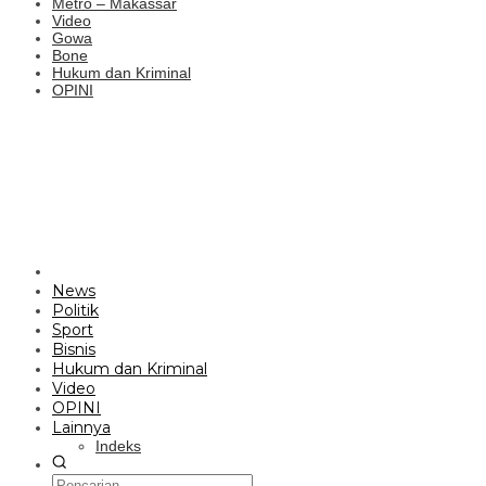
Metro – Makassar
Video
Gowa
Bone
Hukum dan Kriminal
OPINI
News
Politik
Sport
Bisnis
Hukum dan Kriminal
Video
OPINI
Lainnya
Indeks