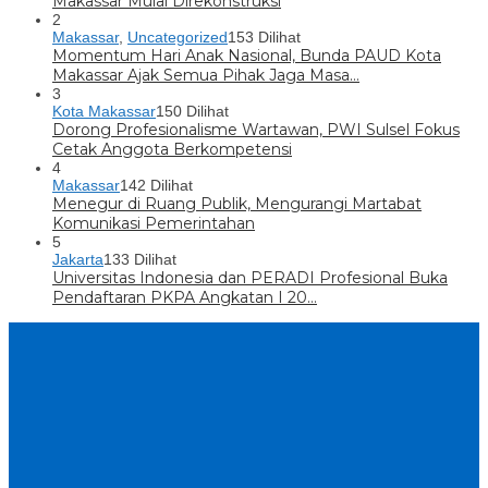
Makassar Mulai Direkonstruksi
2
Makassar
,
Uncategorized
153 Dilihat
Momentum Hari Anak Nasional, Bunda PAUD Kota
Makassar Ajak Semua Pihak Jaga Masa…
3
Kota Makassar
150 Dilihat
Dorong Profesionalisme Wartawan, PWI Sulsel Fokus
Cetak Anggota Berkompetensi
4
Makassar
142 Dilihat
Menegur di Ruang Publik, Mengurangi Martabat
Komunikasi Pemerintahan
5
Jakarta
133 Dilihat
Universitas Indonesia dan PERADI Profesional Buka
Pendaftaran PKPA Angkatan I 20…