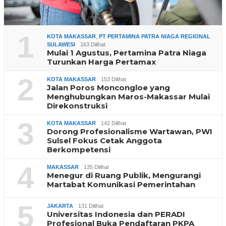
1
KOTA MAKASSAR
,
PT PERTAMINA PATRA NIAGA REGIONAL
SULAWESI
163 Dilihat
Mulai 1 Agustus, Pertamina Patra Niaga
Turunkan Harga Pertamax
2
KOTA MAKASSAR
153 Dilihat
Jalan Poros Moncongloe yang
Menghubungkan Maros-Makassar Mulai
Direkonstruksi
3
KOTA MAKASSAR
142 Dilihat
Dorong Profesionalisme Wartawan, PWI
Sulsel Fokus Cetak Anggota
Berkompetensi
4
MAKASSAR
135 Dilihat
Menegur di Ruang Publik, Mengurangi
Martabat Komunikasi Pemerintahan
5
JAKARTA
131 Dilihat
Universitas Indonesia dan PERADI
Profesional Buka Pendaftaran PKPA