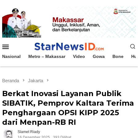
Loncat
ke
konten
Menu
Mobile
Nasional
Metro – Makassar
Video
Gowa
Bone
Hu
Beranda
Jakarta
Berkat Inovasi Layanan Publik
SIBATIK, Pemprov Kaltara Terima
Penghargaan OPSI KIPP 2025
dari Menpan-RB RI
Slamet Riady
16 Desember 2025
393 Dilihat