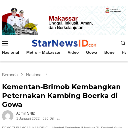
Loncat
ke
konten
Menu
Mobile
Nasional
Metro – Makassar
Video
Gowa
Bone
Hu
Beranda
Nasional
Kementan-Brimob Kembangkan
Peternakan Kambing Boerka di
Gowa
Admin SNID
1 Januari 2022
526 Dilihat
PENGEMBANGAN KAMBING--- Menteri Pertanian (Mentan) RI, Syahrul Yasin