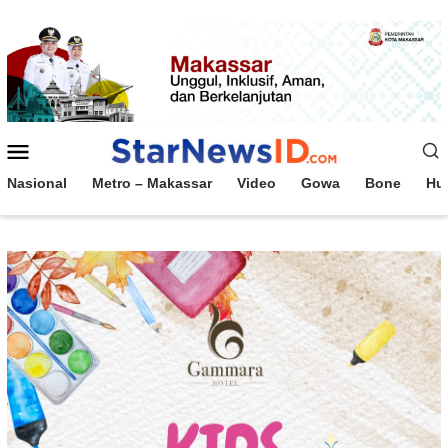
Loncat
ke
konten
Menu
Mobile
Nasional
Metro – Makassar
Video
Gowa
Bone
Hu