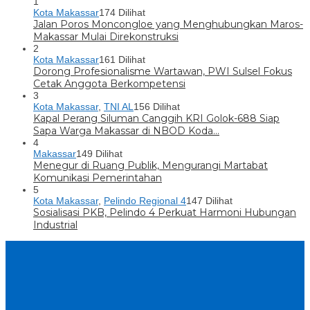
1
Kota Makassar
174 Dilihat
Jalan Poros Moncongloe yang Menghubungkan Maros-
Makassar Mulai Direkonstruksi
2
Kota Makassar
161 Dilihat
Dorong Profesionalisme Wartawan, PWI Sulsel Fokus
Cetak Anggota Berkompetensi
3
Kota Makassar
,
TNI AL
156 Dilihat
Kapal Perang Siluman Canggih KRI Golok-688 Siap
Sapa Warga Makassar di NBOD Koda…
4
Makassar
149 Dilihat
Menegur di Ruang Publik, Mengurangi Martabat
Komunikasi Pemerintahan
5
Kota Makassar
,
Pelindo Regional 4
147 Dilihat
Sosialisasi PKB, Pelindo 4 Perkuat Harmoni Hubungan
Industrial