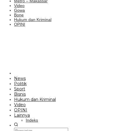
Metro – Makassar
Video
Gowa
Bone
Hukum dan Kriminal
OPINI
News
Politik
Sport
Bisnis
Hukum dan Kriminal
Video
OPINI
Lainnya
Indeks