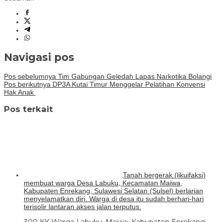
Navigasi pos
Pos sebelumnya
Tim Gabungan Geledah Lapas Narkotika Bolangi
Pos berikutnya
DP3A Kutai Timur Menggelar Pelatihan Konvensi
Hak Anak
Pos terkait
Tanah bergerak (likuifaksi)
membuat warga Desa Labuku, Kecamatan Maiwa,
Kabupaten Enrekang, Sulawesi Selatan (Sulsel) berlarian
menyelamatkan diri. Warga di desa itu sudah berhari-hari
terisolir lantaran akses jalan terputus.