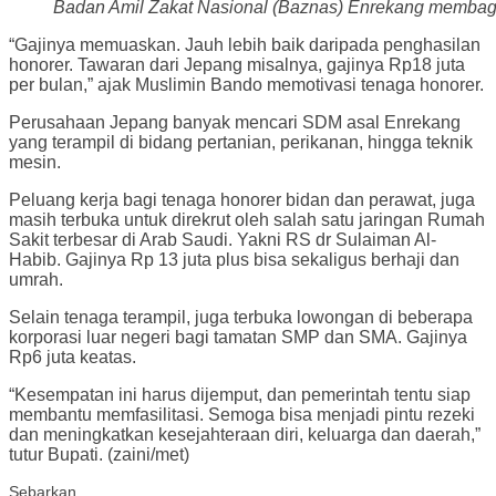
Badan Amil Zakat Nasional (Baznas) Enrekang membag
“Gajinya memuaskan. Jauh lebih baik daripada penghasilan
honorer. Tawaran dari Jepang misalnya, gajinya Rp18 juta
per bulan,” ajak Muslimin Bando memotivasi tenaga honorer.
Perusahaan Jepang banyak mencari SDM asal Enrekang
yang terampil di bidang pertanian, perikanan, hingga teknik
mesin.
Peluang kerja bagi tenaga honorer bidan dan perawat, juga
masih terbuka untuk direkrut oleh salah satu jaringan Rumah
Sakit terbesar di Arab Saudi. Yakni RS dr Sulaiman Al-
Habib. Gajinya Rp 13 juta plus bisa sekaligus berhaji dan
umrah.
Selain tenaga terampil, juga terbuka lowongan di beberapa
korporasi luar negeri bagi tamatan SMP dan SMA. Gajinya
Rp6 juta keatas.
“Kesempatan ini harus dijemput, dan pemerintah tentu siap
membantu memfasilitasi. Semoga bisa menjadi pintu rezeki
dan meningkatkan kesejahteraan diri, keluarga dan daerah,”
tutur Bupati. (zaini/met)
Sebarkan