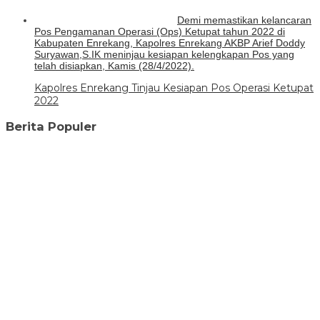
Demi memastikan kelancaran
Pos Pengamanan Operasi (Ops) Ketupat tahun 2022 di
Kabupaten Enrekang, Kapolres Enrekang AKBP Arief Doddy
Suryawan,S.IK meninjau kesiapan kelengkapan Pos yang
telah disiapkan, Kamis (28/4/2022).
Kapolres Enrekang Tinjau Kesiapan Pos Operasi Ketupat
2022
Berita Populer