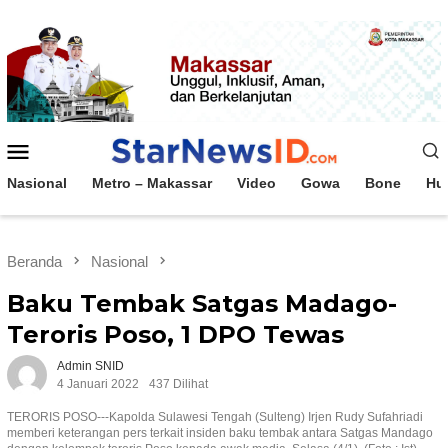
Loncat
ke
konten
Menu
Mobile
Nasional
Metro – Makassar
Video
Gowa
Bone
Hu
Beranda
Nasional
Baku Tembak Satgas Madago-
Teroris Poso, 1 DPO Tewas
Admin SNID
4 Januari 2022
437 Dilihat
TERORIS POSO---Kapolda Sulawesi Tengah (Sulteng) Irjen Rudy Sufahriadi
memberi keterangan pers terkait insiden baku tembak antara Satgas Mandago