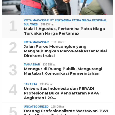
1
KOTA MAKASSAR
,
PT PERTAMINA PATRA NIAGA REGIONAL
SULAWESI
159 Dilihat
Mulai 1 Agustus, Pertamina Patra Niaga
Turunkan Harga Pertamax
2
KOTA MAKASSAR
153 Dilihat
Jalan Poros Moncongloe yang
Menghubungkan Maros-Makassar Mulai
Direkonstruksi
3
MAKASSAR
133 Dilihat
Menegur di Ruang Publik, Mengurangi
Martabat Komunikasi Pemerintahan
4
JAKARTA
130 Dilihat
Universitas Indonesia dan PERADI
Profesional Buka Pendaftaran PKPA
Angkatan I 20…
5
UNCATEGORIZED
128 Dilihat
Dorong Profesionalisme Wartawan, PWI