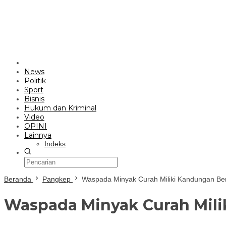
News
Politik
Sport
Bisnis
Hukum dan Kriminal
Video
OPINI
Lainnya
Indeks
Beranda
Pangkep
Waspada Minyak Curah Miliki Kandungan Be
Waspada Minyak Curah Mil