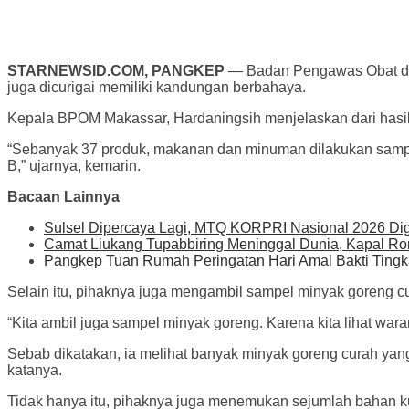
STARNEWSID.COM, PANGKEP
— Badan Pengawas Obat da
juga dicurigai memiliki kandungan berbahaya.
Kepala BPOM Makassar, Hardaningsih menjelaskan dari hasi
“Sebanyak 37 produk, makanan dan minuman dilakukan sampel
B,” ujarnya, kemarin.
Bacaan Lainnya
Sulsel Dipercaya Lagi, MTQ KORPRI Nasional 2026 Di
Camat Liukang Tupabbiring Meninggal Dunia, Kapal Ro
Pangkep Tuan Rumah Peringatan Hari Amal Bakti Tingka
Selain itu, pihaknya juga mengambil sampel minyak goreng c
“Kita ambil juga sampel minyak goreng. Karena kita lihat waran
Sebab dikatakan, ia melihat banyak minyak goreng curah yang d
katanya.
Tidak hanya itu, pihaknya juga menemukan sejumlah bahan kue