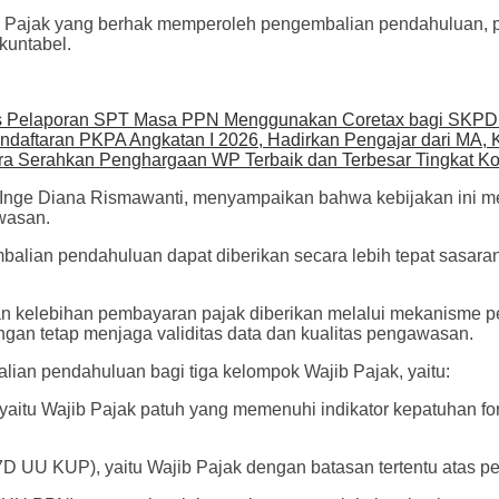
Pajak yang berhak memperoleh pengembalian pendahuluan, pe
kuntabel.
s Pelaporan SPT Masa PPN Menggunakan Coretax bagi SKPD
endaftaran PKPA Angkatan I 2026, Hadirkan Pengajar dari MA,
tra Serahkan Penghargaan WP Terbaik dan Terbesar Tingkat Ko
 Inge Diana Rismawanti, menyampaikan bahwa kebijakan ini m
wasan.
embalian pendahuluan dapat diberikan secara lebih tepat sas
elebihan pembayaran pajak diberikan melalui mekanisme pen
gan tetap menjaga validitas data dan kualitas pengawasan.
an pendahuluan bagi tiga kelompok Wajib Pajak, yaitu:
yaitu Wajib Pajak patuh yang memenuhi indikator kepatuhan form
D UU KUP), yaitu Wajib Pajak dengan batasan tertentu atas pe