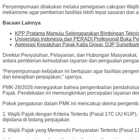
Penyempurnaan dilakukan melalui penegasan cakupan Wajib 
mekanisme agar pemberian fasilitas lebih tepat sasaran dan a
Bacaan Lainnya
KPP Pratama Mamuju Selenggarakan Bimbingan Tekni
Universitas Indonesia dan PERADI Profesional Buka P
Apresiasi Kepatuhan Pajak Kalla Group, DJP Sulselbar
Direktur Penyuluhan, Pelayanan, dan Hubungan Masyarakat,
antara pemberian kemudahan layanan dan penguatan penga
“Penyempurnaan kebijakan ini bertujuan agar fasilitas peng
dan kewajiban perpajakan,” ujarnya.
PMK-28/2026 menegaskan bahwa pengembalian pendahuluan k
Pajak. Pendekatan ini memungkinkan percepatan layanan den
Pokok pengaturan dalam PMK ini mencakup skema pengembali
1. Wajib Pajak dengan Kriteria Tertentu (Pasal 17C UU KUP), 
dipidana di bidang perpajakan
2. Wajib Pajak yang Memenuhi Persyaratan Tertentu (Pasal 17