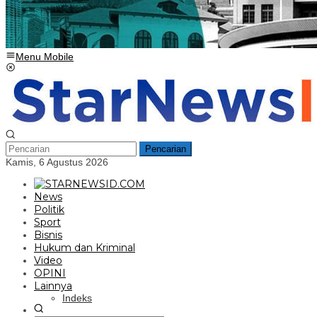
Menu Mobile
Pencarian
Kamis, 6 Agustus 2026
News
Politik
Sport
Bisnis
Hukum dan Kriminal
Video
OPINI
Lainnya
Indeks