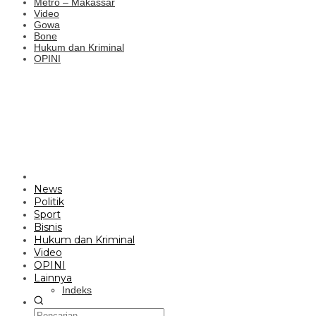
Metro – Makassar
Video
Gowa
Bone
Hukum dan Kriminal
OPINI
News
Politik
Sport
Bisnis
Hukum dan Kriminal
Video
OPINI
Lainnya
Indeks