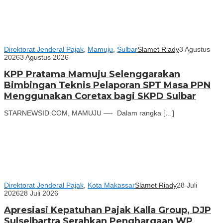
Direktorat Jenderal Pajak
,
Mamuju
,
Sulbar
Slamet Riady
3 Agustus
2026
3 Agustus 2026
KPP Pratama Mamuju Selenggarakan
Bimbingan Teknis Pelaporan SPT Masa PPN
Menggunakan Coretax bagi SKPD Sulbar
STARNEWSID.COM, MAMUJU —- Dalam rangka […]
Direktorat Jenderal Pajak
,
Kota Makassar
Slamet Riady
28 Juli
2026
28 Juli 2026
Apresiasi Kepatuhan Pajak Kalla Group, DJP
Sulselbartra Serahkan Penghargaan WP