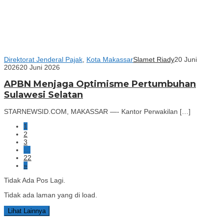
Direktorat Jenderal Pajak
,
Kota Makassar
Slamet Riady
20 Juni
2026
20 Juni 2026
APBN Menjaga Optimisme Pertumbuhan
Sulawesi Selatan
STARNEWSID.COM, MAKASSAR —- Kantor Perwakilan […]
1
2
3
…
22
»
Tidak Ada Pos Lagi.
Tidak ada laman yang di load.
Lihat Lainnya