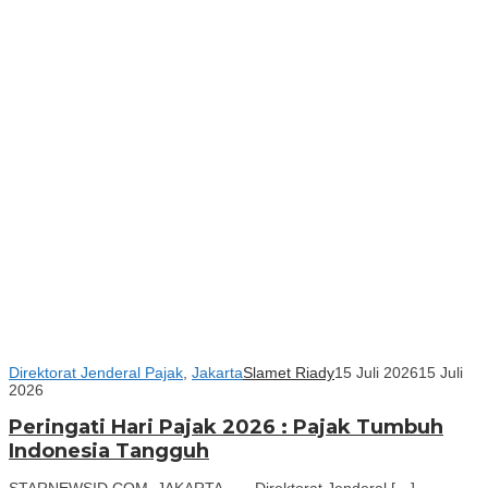
Direktorat Jenderal Pajak
,
Jakarta
Slamet Riady
15 Juli 2026
15 Juli
2026
Peringati Hari Pajak 2026 : Pajak Tumbuh
Indonesia Tangguh
STARNEWSID.COM, JAKARTA —– Direktorat Jenderal […]