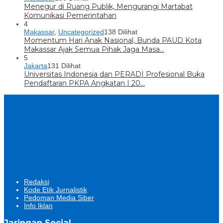
Menegur di Ruang Publik, Mengurangi Martabat
Komunikasi Pemerintahan
4
Makassar
,
Uncategorized
138 Dilihat
Momentum Hari Anak Nasional, Bunda PAUD Kota
Makassar Ajak Semua Pihak Jaga Masa…
5
Jakarta
131 Dilihat
Universitas Indonesia dan PERADI Profesional Buka
Pendaftaran PKPA Angkatan I 20…
Redaksi
Kode Etik Jurnalistik
Pedoman Media Siber
Info Iklan
Jaringan Social