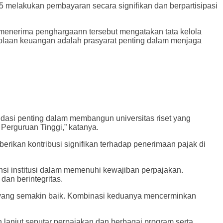
 melakukan pembayaran secara signifikan dan berpartisipasi
enerima penghargaann tersebut mengatakan tata kelola
lolaan keuangan adalah prasyarat penting dalam menjaga
ndasi penting dalam membangun universitas riset yang
Perguruan Tinggi,” katanya.
kan kontribusi signifikan terhadap penerimaan pajak di
nsi institusi dalam memenuhi kewajiban perpajakan.
dan berintegritas.
yang semakin baik. Kombinasi keduanya mencerminkan
h lanjut seputar perpajakan dan berbagai program serta