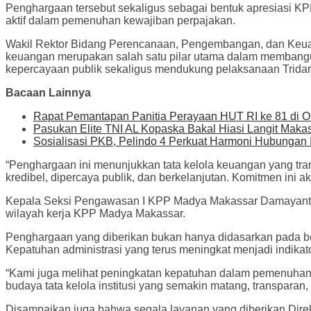
Penghargaan tersebut sekaligus sebagai bentuk apresiasi K
aktif dalam pemenuhan kewajiban perpajakan.
Wakil Rektor Bidang Perencanaan, Pengembangan, dan Keuan
keuangan merupakan salah satu pilar utama dalam membangun 
kepercayaan publik sekaligus mendukung pelaksanaan Tridar
Bacaan Lainnya
Rapat Pemantapan Panitia Perayaan HUT RI ke 81 di 
Pasukan Elite TNI AL Kopaska Bakal Hiasi Langit Maka
Sosialisasi PKB, Pelindo 4 Perkuat Harmoni Hubungan I
“Penghargaan ini menunjukkan tata kelola keuangan yang tra
kredibel, dipercaya publik, dan berkelanjutan. Komitmen ini
Kepala Seksi Pengawasan I KPP Madya Makassar Damayanti me
wilayah kerja KPP Madya Makassar.
Penghargaan yang diberikan bukan hanya didasarkan pada bes
Kepatuhan administrasi yang terus meningkat menjadi indikato
“Kami juga melihat peningkatan kepatuhan dalam pemenuha
budaya tata kelola institusi yang semakin matang, transparan,
Disampaikan juga bahwa segala layanan yang diberikan Direkto