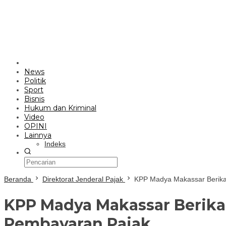
News
Politik
Sport
Bisnis
Hukum dan Kriminal
Video
OPINI
Lainnya
Indeks
Beranda
Direktorat Jenderal Pajak
KPP Madya Makassar Berika
KPP Madya Makassar Berika
Pembayaran Pajak