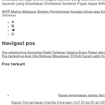
layanan yang disediakan Direktorat Jenderal Pajak dapat dili
#KPP Madya Makassar Berikan Penghargaan Kepada Unhas atas Kon
Sebarkan
Navigasi pos
Pos sebelumnya
Kompetisi Padel Terbesar Selama Enam Pekan denga
Pos berikutnya
Andi Utta Motivasi Wisudawan STIA Al Gazali Lebih Kre
Pos terkait
Rapat pemantapan panitia Har
Rapat Pemantapan Panitia Perayaan HUT RI ke 81 di OR