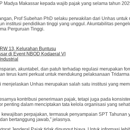
PP Madya Makassar kepada wajib pajak yang selama tahun 2025
gan, Prof Subehan PhD selaku perwakilan dari Unhas untuk m
institusi pendidikan tinggi yang unggul. Akuntabilitas penge
ma Perguruan Tinggi.
ORW 13, Kelurahan Buntusu
ssar di Event NBOD Kodaeral VI
ndustrial
nsparan, akuntabel, dan patuh terhadap regulasi merupakan fo
 akan terus kami perkuat untuk mendukung pelaksanaan Tridarma 
njelaskan Unhas merupakan salah satu institusi yang memberi
arnya kontribusi penerimaan pajak, tetapi juga pada konsiste
r penting dalam menciptakan tata kelola organisasi yang sehat 
n kewajiban perpajakan, termasuk penyampaian SPT Tahunan 
 dan bertanggung jawab,” jelasnya.
rat Jenderal Pajak tidak dipungut biaya. Untuk informasi lebi