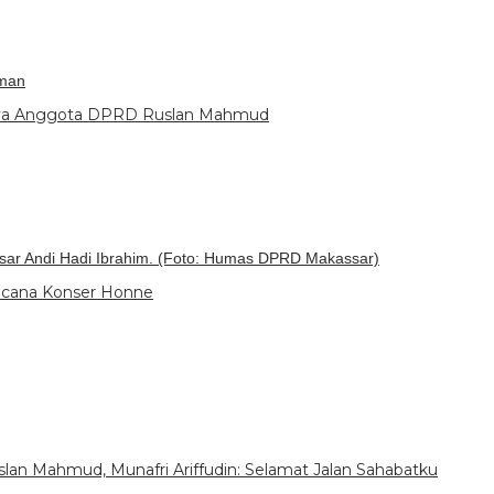
tman
nya Anggota DPRD Ruslan Mahmud
ar Andi Hadi Ibrahim. (Foto: Humas DPRD Makassar)
encana Konser Honne
n Mahmud, Munafri Ariffudin: Selamat Jalan Sahabatku