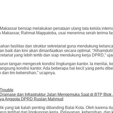
akassar bersiap melakukan penataan ulang tata kelola internal
a Makassar, Rahmat Mappatoba, usai menerima serah terima fas
fasilitas dan struktur sekretariat guna mendukung kelancara
an baik dan kini akan dimanfaatkan secara optimal. “Alhamduli
retariat yang lebih tertib dan siap mendukung kerja DPRD,” uj
run tangan mengecek kondisi lingkungan kantor. Ia menilai, k
gsung kondisi kantor. Ada beberapa hal kecil yang perlu dibena
 dan tim kebersihan,” ucapnya.
 Trouble
rainase dan Infrastruktur Jalan Mengemuka Saat di BTP Blok 
tnya Anggota DPRD Ruslan Mahmud
 yang tak kalah penting dibanding Balai Kota. Oleh karena itu,
k harus terlihat dari lingkungan kerja. Pelayanan, kebersihan,