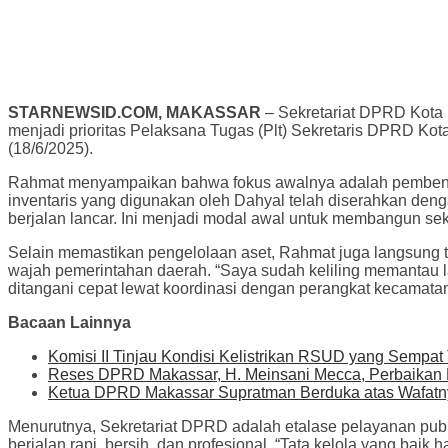
STARNEWSID.COM, MAKASSAR
– Sekretariat DPRD Kota M
menjadi prioritas Pelaksana Tugas (Plt) Sekretaris DPRD Kot
(18/6/2025).
Rahmat menyampaikan bahwa fokus awalnya adalah pembenahan 
inventaris yang digunakan oleh Dahyal telah diserahkan deng
berjalan lancar. Ini menjadi modal awal untuk membangun sek
Selain memastikan pengelolaan aset, Rahmat juga langsung tu
wajah pemerintahan daerah. “Saya sudah keliling memantau lan
ditangani cepat lewat koordinasi dengan perangkat kecamatan
Bacaan Lainnya
Komisi II Tinjau Kondisi Kelistrikan RSUD yang Sempat
Reses DPRD Makassar, H. Meinsani Mecca, Perbaikan D
Ketua DPRD Makassar Supratman Berduka atas Wafa
Menurutnya, Sekretariat DPRD adalah etalase pelayanan publik
berjalan rapi, bersih, dan profesional. “Tata kelola yang bai