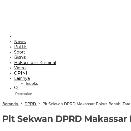
News
Politik
Sport
Bisnis
Hukum dan Kriminal
Video
OPINI
Lainnya
Indeks
Beranda
DPRD
Plt Sekwan DPRD Makassar Fokus Benahi Tata K
Plt Sekwan DPRD Makassar F