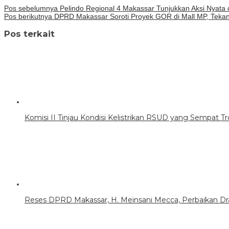
Pos sebelumnya
Pelindo Regional 4 Makassar Tunjukkan Aksi Nyata 
Pos berikutnya
DPRD Makassar Soroti Proyek GOR di Mall MP, Tekan
Pos terkait
Komisi II Tinjau Kondisi Kelistrikan RSUD yang Sempat T
Reses DPRD Makassar, H. Meinsani Mecca, Perbaikan Dra