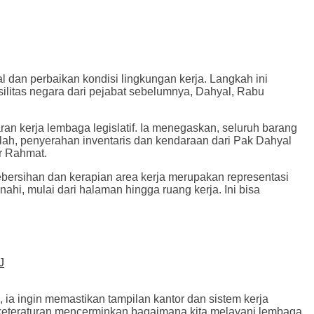
 dan perbaikan kondisi lingkungan kerja. Langkah ini
ilitas negara dari pejabat sebelumnya, Dahyal, Rabu
n kerja lembaga legislatif. Ia menegaskan, seluruh barang
llah, penyerahan inventaris dan kendaraan dari Pak Dahyal
ar Rahmat.
ebersihan dan kerapian area kerja merupakan representasi
hi, mulai dari halaman hingga ruang kerja. Ini bisa
J
 ia ingin memastikan tampilan kantor dan sistem kerja
 dan keteraturan mencerminkan bagaimana kita melayani lembaga