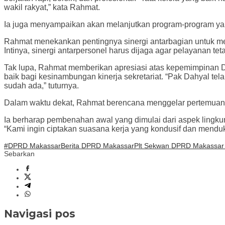
wakil rakyat,” kata Rahmat.
Ia juga menyampaikan akan melanjutkan program-program yang
Rahmat menekankan pentingnya sinergi antarbagian untuk menc
Intinya, sinergi antarpersonel harus dijaga agar pelayanan teta
Tak lupa, Rahmat memberikan apresiasi atas kepemimpinan D
baik bagi kesinambungan kinerja sekretariat. “Pak Dahyal t
sudah ada,” tuturnya.
Dalam waktu dekat, Rahmat berencana menggelar pertemuan b
Ia berharap pembenahan awal yang dimulai dari aspek lingku
“Kami ingin ciptakan suasana kerja yang kondusif dan menduk
#DPRD Makassar
Berita DPRD Makassar
Plt Sekwan DPRD Makassar F
Sebarkan
Navigasi pos