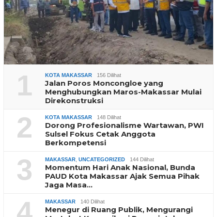
1
KOTA MAKASSAR
156 Dilihat
Jalan Poros Moncongloe yang
Menghubungkan Maros-Makassar Mulai
Direkonstruksi
2
KOTA MAKASSAR
148 Dilihat
Dorong Profesionalisme Wartawan, PWI
Sulsel Fokus Cetak Anggota
Berkompetensi
3
MAKASSAR
,
UNCATEGORIZED
144 Dilihat
Momentum Hari Anak Nasional, Bunda
PAUD Kota Makassar Ajak Semua Pihak
Jaga Masa…
4
MAKASSAR
140 Dilihat
Menegur di Ruang Publik, Mengurangi