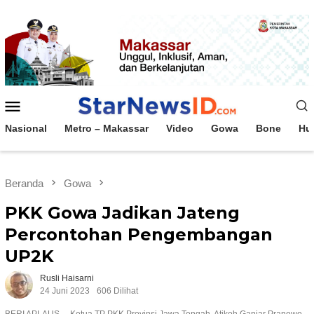
Loncat
ke
konten
Menu
Mobile
Nasional
Metro – Makassar
Video
Gowa
Bone
Hu
Beranda
Gowa
PKK Gowa Jadikan Jateng
Percontohan Pengembangan
UP2K
Rusli Haisarni
24 Juni 2023
606 Dilihat
BERI APLAUS--- Ketua TP PKK Provinsi Jawa Tengah, Atikoh Ganjar Pranowo