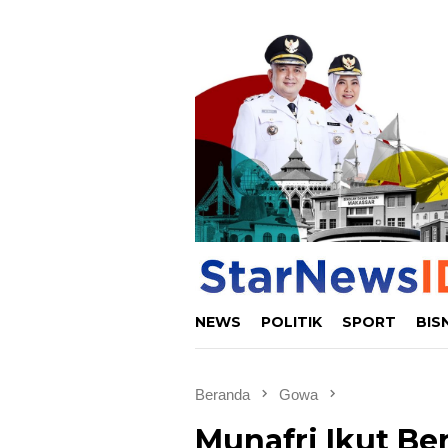
Loncat
ke
konten
NEWS
POLITIK
SPORT
BIS
Beranda
Gowa
Munafri Ikut Be