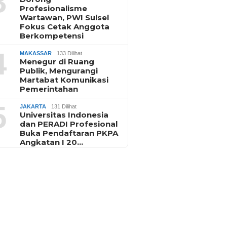
3
Profesionalisme
Wartawan, PWI Sulsel
Fokus Cetak Anggota
Berkompetensi
4
MAKASSAR
133 Dilihat
Menegur di Ruang
Publik, Mengurangi
Martabat Komunikasi
Pemerintahan
5
JAKARTA
131 Dilihat
Universitas Indonesia
dan PERADI Profesional
Buka Pendaftaran PKPA
Angkatan I 20…