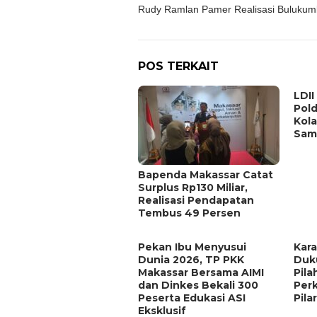
pos
Rudy Ramlan Pamer Realisasi Buluku
POS TERKAIT
LDII
Pold
Kola
Sam
Bapenda Makassar Catat
Surplus Rp130 Miliar,
Realisasi Pendapatan
Tembus 49 Persen
Pekan Ibu Menyusui
Kar
Dunia 2026, TP PKK
Duk
Makassar Bersama AIMI
Pila
dan Dinkes Bekali 300
Per
Peserta Edukasi ASI
Pila
Eksklusif