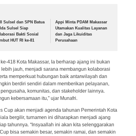
II Sulsel dan SPN Batua
Appi Minta PDAM Makassar
lda Sulsel Siap
Utamakan Kualitas Layanan
laborasi Bakti Sosial
dan Jaga Likuiditas
mbut HUT RI ke-81
Perusahaan
ke-418 Kota Makassar, Ia berharap ajang ini bukan
 lebih jauh, menjadi sarana membangun kolaborasi
 Serta memperkuat hubungan baik antarwilayah dan
ungkin berdiri sendiri dalam memberikan pelayanan,
 pengusaha, komunitas, dan stakeholder lainnya.
ngun kebersamaan itu,” ujar Munafri.
s Cup akan menjadi agenda tahunan Pemerintah Kota
la bergilir, turnamen ini diharapkan menjadi ajang
ap tahunnya. “Insyaallah ini akan kita selenggarakan
 Cup bisa semakin besar, semakin ramai, dan semakin