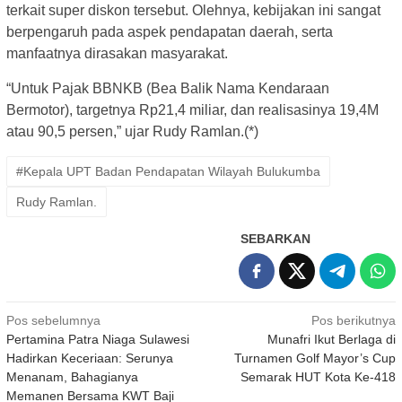
terkait super diskon tersebut. Olehnya, kebijakan ini sangat
berpengaruh pada aspek pendapatan daerah, serta
manfaatnya dirasakan masyarakat.
“Untuk Pajak BBNKB (Bea Balik Nama Kendaraan
Bermotor), targetnya Rp21,4 miliar, dan realisasinya 19,4M
atau 90,5 persen,” ujar Rudy Ramlan.(*)
#Kepala UPT Badan Pendapatan Wilayah Bulukumba
Rudy Ramlan.
SEBARKAN
Navigasi
Pos sebelumnya
Pos berikutnya
Pertamina Patra Niaga Sulawesi
Munafri Ikut Berlaga di
pos
Hadirkan Keceriaan: Serunya
Turnamen Golf Mayor’s Cup
Menanam, Bahagianya
Semarak HUT Kota Ke-418
Memanen Bersama KWT Baji