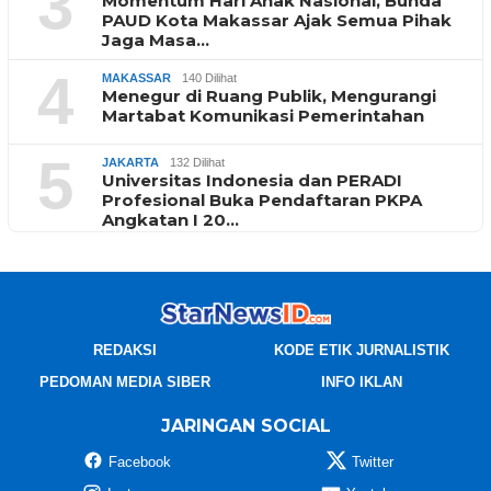
3
Momentum Hari Anak Nasional, Bunda
PAUD Kota Makassar Ajak Semua Pihak
Jaga Masa…
4
MAKASSAR
140 Dilihat
Menegur di Ruang Publik, Mengurangi
Martabat Komunikasi Pemerintahan
5
JAKARTA
132 Dilihat
Universitas Indonesia dan PERADI
Profesional Buka Pendaftaran PKPA
Angkatan I 20…
REDAKSI
KODE ETIK JURNALISTIK
PEDOMAN MEDIA SIBER
INFO IKLAN
JARINGAN SOCIAL
Facebook
Twitter