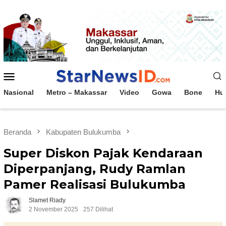
Loncat
ke
konten
Menu
Mobile
Nasional
Metro – Makassar
Video
Gowa
Bone
Hu
Beranda
Kabupaten Bulukumba
Super Diskon Pajak Kendaraan
Diperpanjang, Rudy Ramlan
Pamer Realisasi Bulukumba
Slamet Riady
2 November 2025
257 Dilihat