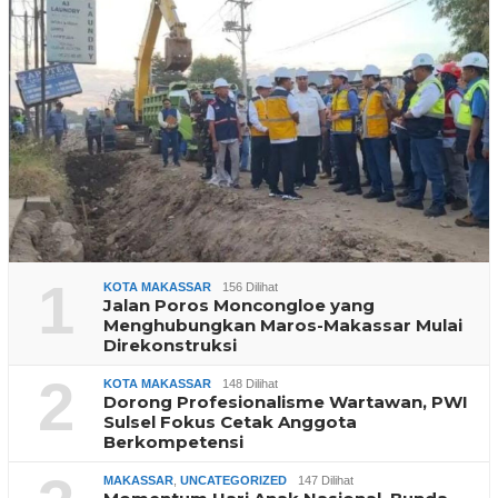
1
KOTA MAKASSAR
156 Dilihat
Jalan Poros Moncongloe yang
Menghubungkan Maros-Makassar Mulai
Direkonstruksi
2
KOTA MAKASSAR
148 Dilihat
Dorong Profesionalisme Wartawan, PWI
Sulsel Fokus Cetak Anggota
Berkompetensi
MAKASSAR
,
UNCATEGORIZED
147 Dilihat