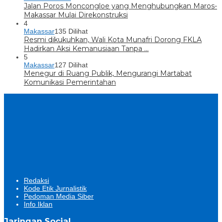
Jalan Poros Moncongloe yang Menghubungkan Maros-
Makassar Mulai Direkonstruksi
4
Makassar
135 Dilihat
Resmi dikukuhkan, Wali Kota Munafri Dorong FKLA
Hadirkan Aksi Kemanusiaan Tanpa …
5
Makassar
127 Dilihat
Menegur di Ruang Publik, Mengurangi Martabat
Komunikasi Pemerintahan
Redaksi
Kode Etik Jurnalistik
Pedoman Media Siber
Info Iklan
Jaringan Social