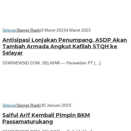
Selayar
Slamet Riady
3 Maret 2023
4 Maret 2023
Antisipasi Lonjakan Penumpang, ASDP Akan
Tambah Armada Angkut Kafilah STQH ke
Selayar
STARNEWSID.COM, SELAYAR — Perwakilan PT […]
Selayar
Slamet Riady
30 Januari 2023
Saiful Arif Kembali Pimpin BKM
Passamaturukang