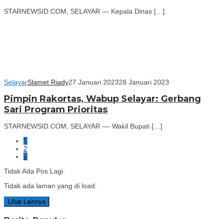
STARNEWSID.COM, SELAYAR — Kepala Dinas […]
Selayar
Slamet Riady
27 Januari 2023
28 Januari 2023
Pimpin Rakortas, Wabup Selayar: Gerbang
Sari Program Prioritas
STARNEWSID.COM, SELAYAR –– Wakil Bupati […]
1
2
»
Tidak Ada Pos Lagi.
Tidak ada laman yang di load.
Lihat Lainnya