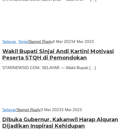
Selayar
,
Sinjai
Slamet Riady
4 Mei 2023
4 Mei 2023
Wakil Bupati Sinjai Andi Kartini Motivasi
Peserta STQH di Pemondokan
STARNEWSID.COM, SELAYAR — Wakil Bupati […]
Selayar
Slamet Riady
3 Mei 2023
3 Mei 2023
Dibuka Gubernur, Kakanwil Harap Alquran
Dijadikan Inspirasi Kehidupan