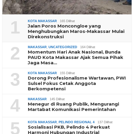
1
KOTA MAKASSAR
165 Dilihat
Jalan Poros Moncongloe yang
Menghubungkan Maros-Makassar Mulai
Direkonstruksi
2
MAKASSAR
,
UNCATEGORIZED
164 Dilihat
Momentum Hari Anak Nasional, Bunda
PAUD Kota Makassar Ajak Semua Pihak
Jaga Masa…
3
KOTA MAKASSAR
155 Dilihat
Dorong Profesionalisme Wartawan, PWI
Sulsel Fokus Cetak Anggota
Berkompetensi
4
MAKASSAR
145 Dilihat
Menegur di Ruang Publik, Mengurangi
Martabat Komunikasi Pemerintahan
5
KOTA MAKASSAR
,
PELINDO REGIONAL 4
137 Dilihat
Sosialisasi PKB, Pelindo 4 Perkuat
Harmoni Hubungan Industrial