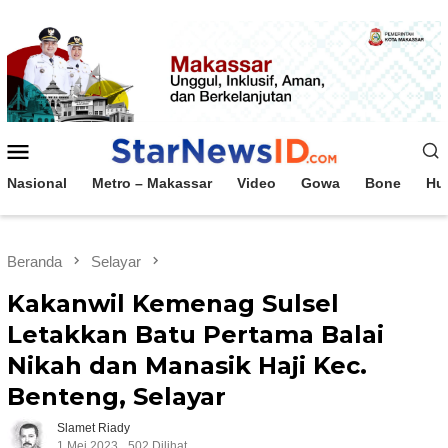
Loncat
ke
konten
Menu
Mobile
Nasional
Metro – Makassar
Video
Gowa
Bone
Hu
Beranda
Selayar
Kakanwil Kemenag Sulsel
Letakkan Batu Pertama Balai
Nikah dan Manasik Haji Kec.
Benteng, Selayar
Slamet Riady
1 Mei 2023
502 Dilihat