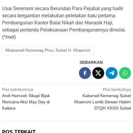
Usai Seremoni secara Berurutan Para Pejabat yang hadir
secara bergantian melakukan peletakan batu pertama
Pembangunan Kantor Balai Nikah dan Manasik Haji,
sebagai pertanda Pelaksanaan Pembangunannya dimulai.
(*/met)
#Kakanwil Kemenag Prov. Sulsel H. Khaeroni
SEBARKAN
Navigasi
Pos sebelumnya
Pos berikutnya
Andi Hamzah Sikapi Bijak
Kakanwil Kemenag Sulsel
pos
Rencana Aksi May Day di
Khaeroni Lantik Dewan Hakim
Kaltara
STQH XXXIII Sulsel
POS TERKAIT