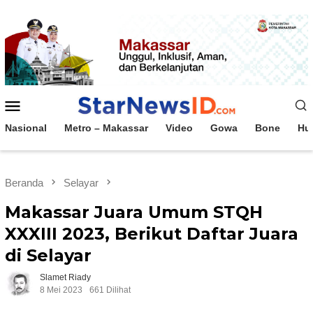
Loncat
ke
konten
Menu
Mobile
Nasional
Metro – Makassar
Video
Gowa
Bone
Hu
Beranda
Selayar
Makassar Juara Umum STQH
XXXIII 2023, Berikut Daftar Juara
di Selayar
Slamet Riady
8 Mei 2023
661 Dilihat