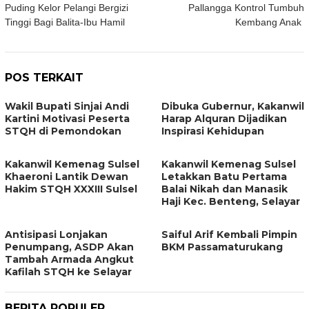
pos
Puding Kelor Pelangi Bergizi
Pallangga Kontrol Tumbuh
Tinggi Bagi Balita-Ibu Hamil
Kembang Anak
POS TERKAIT
Wakil Bupati Sinjai Andi
Dibuka Gubernur, Kakanwil
Kartini Motivasi Peserta
Harap Alquran Dijadikan
STQH di Pemondokan
Inspirasi Kehidupan
Kakanwil Kemenag Sulsel
Kakanwil Kemenag Sulsel
Khaeroni Lantik Dewan
Letakkan Batu Pertama
Hakim STQH XXXIII Sulsel
Balai Nikah dan Manasik
Haji Kec. Benteng, Selayar
Antisipasi Lonjakan
Saiful Arif Kembali Pimpin
Penumpang, ASDP Akan
BKM Passamaturukang
Tambah Armada Angkut
Kafilah STQH ke Selayar
BERITA POPULER