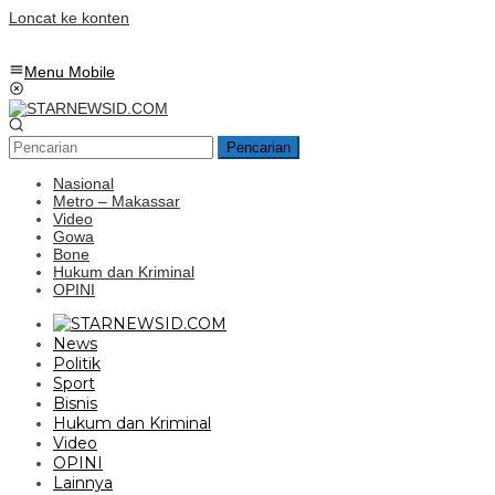
Loncat ke konten
Menu Mobile
Pencarian
Nasional
Metro – Makassar
Video
Gowa
Bone
Hukum dan Kriminal
OPINI
News
Politik
Sport
Bisnis
Hukum dan Kriminal
Video
OPINI
Lainnya