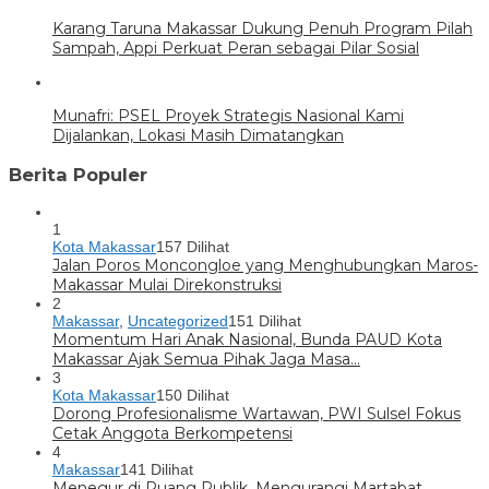
Karang Taruna Makassar Dukung Penuh Program Pilah
Sampah, Appi Perkuat Peran sebagai Pilar Sosial
Munafri: PSEL Proyek Strategis Nasional Kami
Dijalankan, Lokasi Masih Dimatangkan
Berita Populer
1
Kota Makassar
157 Dilihat
Jalan Poros Moncongloe yang Menghubungkan Maros-
Makassar Mulai Direkonstruksi
2
Makassar
,
Uncategorized
151 Dilihat
Momentum Hari Anak Nasional, Bunda PAUD Kota
Makassar Ajak Semua Pihak Jaga Masa…
3
Kota Makassar
150 Dilihat
Dorong Profesionalisme Wartawan, PWI Sulsel Fokus
Cetak Anggota Berkompetensi
4
Makassar
141 Dilihat
Menegur di Ruang Publik, Mengurangi Martabat