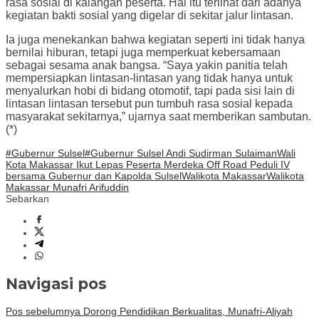
rasa sosial di kalangan peserta. Hal itu terlihat dari adanya
kegiatan bakti sosial yang digelar di sekitar jalur lintasan.
Ia juga menekankan bahwa kegiatan seperti ini tidak hanya
bernilai hiburan, tetapi juga memperkuat kebersamaan
sebagai sesama anak bangsa. “Saya yakin panitia telah
mempersiapkan lintasan-lintasan yang tidak hanya untuk
menyalurkan hobi di bidang otomotif, tapi pada sisi lain di
lintasan lintasan tersebut pun tumbuh rasa sosial kepada
masyarakat sekitarnya,” ujarnya saat memberikan sambutan.
(*)
#Gubernur Sulsel
#Gubernur Sulsel Andi Sudirman Sulaiman
Wali
Kota Makassar Ikut Lepas Peserta Merdeka Off Road Peduli IV
bersama Gubernur dan Kapolda Sulsel
Walikota Makassar
Walikota
Makassar Munafri Arifuddin
Sebarkan
Navigasi pos
Pos sebelumnya
Dorong Pendidikan Berkualitas, Munafri-Aliyah