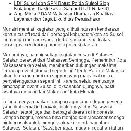
LDII Sulsel dan SPN Batua Polda Sulsel Siap
Kolaborasi Bakti Sosial Sambut HUT RI ke-81
Appi Minta PDAM Makassar Utamakan Kualitas
Layanan dan Jaga Likuiditas Perusahaan
Munafri menilai, kegiatan yang diikuti ratusan kendaraan
komunitas off road dari berbagai kabupaten/kota se-Sulsel
ini mampu menjadi wadah kebersamaan, sportivitas,
sekaligus mendorong promosi potensi daerah.
Menurutnya, hampir setiap kegiatan besar di Sulawesi
Selatan berawal dari Makassar. Sehingga, Pemerintah Kota
Makassar akan selalu memberikan dukungan maksimal
terhadap event otomotif seperti ini. “Tentu Pemkot Makassar
akan terus memberikan support yang maksimal untuk
penyelenggaraan seperti ini. Karena selalu semuanya
dimanapun event Sulsel dilaksanakan ujungnya, pasti
awalnya dimulai dari Makassar,” kata Munafri.
Ia juga menyampaikan harapan agar tahun depan peserta
yang ikut semakin banyak, tidak hanya dari Sulawesi
Selatan, tetapi juga dari berbagai daerah di Indonesia.
Dengan begitu, mereka bisa menjadikan Makassar sebagai
pintu masuk untuk mengeksplorasi keindahan alam
Sulawesi Selatan. “Saya berharap mudah-mudahan tahun