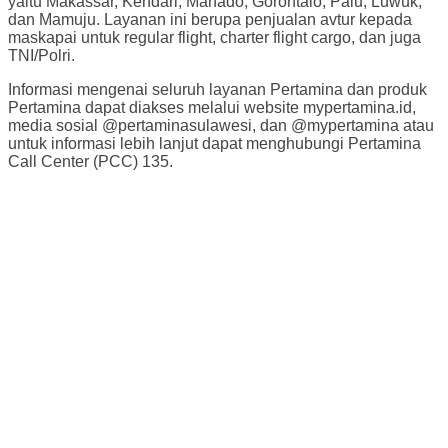
yaitu Makassar, Kendari, Manado, Gorontalo, Palu, Luwuk,
dan Mamuju. Layanan ini berupa penjualan avtur kepada
maskapai untuk regular flight, charter flight cargo, dan juga
TNI/Polri.
Informasi mengenai seluruh layanan Pertamina dan produk
Pertamina dapat diakses melalui website mypertamina.id,
media sosial @pertaminasulawesi, dan @mypertamina atau
untuk informasi lebih lanjut dapat menghubungi Pertamina
Call Center (PCC) 135.