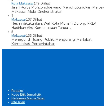
Kota Makassar
149 Dilihat
Jalan Poros Moncongloe yang Menghubungkan Maros-
Makassar Mulai Direkonstruksi
4
Makassar
137 Dilihat
Resmi dikukuhkan, Wali Kota Munafri Dorong FKLA
Hadirkan Aksi Kemanusiaan Tanpa …
5
Makassar
133 Dilihat
Menegur di Ruang Publik, Mengurangi Martabat
Komunikasi Pemerintahan
Redaksi
Kode Etik Jurnalistik
Pedoman Media Siber
Info Iklan