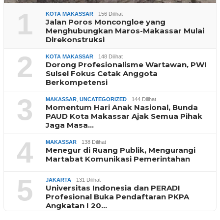
1
KOTA MAKASSAR
156 Dilihat
Jalan Poros Moncongloe yang
Menghubungkan Maros-Makassar Mulai
Direkonstruksi
2
KOTA MAKASSAR
148 Dilihat
Dorong Profesionalisme Wartawan, PWI
Sulsel Fokus Cetak Anggota
Berkompetensi
3
MAKASSAR
,
UNCATEGORIZED
144 Dilihat
Momentum Hari Anak Nasional, Bunda
PAUD Kota Makassar Ajak Semua Pihak
Jaga Masa…
4
MAKASSAR
138 Dilihat
Menegur di Ruang Publik, Mengurangi
Martabat Komunikasi Pemerintahan
5
JAKARTA
131 Dilihat
Universitas Indonesia dan PERADI
Profesional Buka Pendaftaran PKPA
Angkatan I 20…