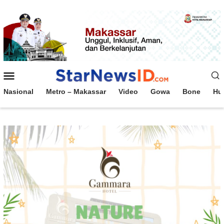
Loncat
ke
konten
Menu
Mobile
Nasional
Metro – Makassar
Video
Gowa
Bone
Hu