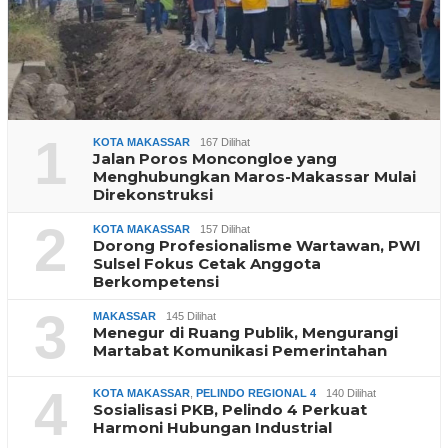
1
KOTA MAKASSAR
167 Dilihat
Jalan Poros Moncongloe yang
Menghubungkan Maros-Makassar Mulai
Direkonstruksi
2
KOTA MAKASSAR
157 Dilihat
Dorong Profesionalisme Wartawan, PWI
Sulsel Fokus Cetak Anggota
Berkompetensi
3
MAKASSAR
145 Dilihat
Menegur di Ruang Publik, Mengurangi
Martabat Komunikasi Pemerintahan
4
KOTA MAKASSAR
,
PELINDO REGIONAL 4
140 Dilihat
Sosialisasi PKB, Pelindo 4 Perkuat
Harmoni Hubungan Industrial