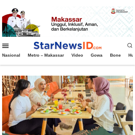
Loncat
ke
konten
Menu
Mobile
Nasional
Metro – Makassar
Video
Gowa
Bone
Hu