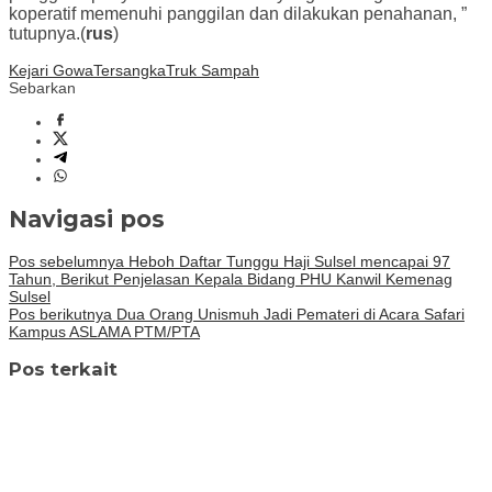
koperatif memenuhi panggilan dan dilakukan penahanan, ”
tutupnya.(
rus
)
Kejari Gowa
Tersangka
Truk Sampah
Sebarkan
Navigasi pos
Pos sebelumnya
Heboh Daftar Tunggu Haji Sulsel mencapai 97
Tahun, Berikut Penjelasan Kepala Bidang PHU Kanwil Kemenag
Sulsel
Pos berikutnya
Dua Orang Unismuh Jadi Pemateri di Acara Safari
Kampus ASLAMA PTM/PTA
Pos terkait