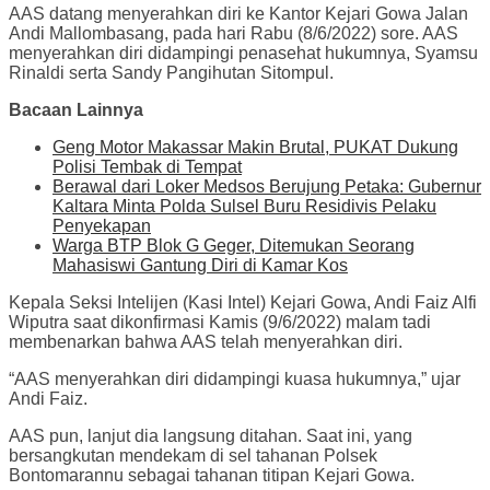
AAS datang menyerahkan diri ke Kantor Kejari Gowa Jalan
Andi Mallombasang, pada hari Rabu (8/6/2022) sore. AAS
menyerahkan diri didampingi penasehat hukumnya, Syamsu
Rinaldi serta Sandy Pangihutan Sitompul.
Bacaan Lainnya
Geng Motor Makassar Makin Brutal, PUKAT Dukung
Polisi Tembak di Tempat
Berawal dari Loker Medsos Berujung Petaka: Gubernur
Kaltara Minta Polda Sulsel Buru Residivis Pelaku
Penyekapan
Warga BTP Blok G Geger, Ditemukan Seorang
Mahasiswi Gantung Diri di Kamar Kos
Kepala Seksi Intelijen (Kasi Intel) Kejari Gowa, Andi Faiz Alfi
Wiputra saat dikonfirmasi Kamis (9/6/2022) malam tadi
membenarkan bahwa AAS telah menyerahkan diri.
“AAS menyerahkan diri didampingi kuasa hukumnya,” ujar
Andi Faiz.
AAS pun, lanjut dia langsung ditahan. Saat ini, yang
bersangkutan mendekam di sel tahanan Polsek
Bontomarannu sebagai tahanan titipan Kejari Gowa.