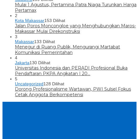
Mulai 1 Agustus, Pertamina Patra Niaga Turunkan Harga
Pertamax
2
Kota Makassar
153 Dilihat
Jalan Poros Moncongloe yang Menghubungkan Maros-
Makassar Mulai Direkonstruksi
3
Makassar
133 Dilihat
Menegur di Ruang Publik, Mengurangi Martabat
Komunikasi Pemerintahan
4
Jakarta
130 Dilihat
Universitas Indonesia dan PERADI Profesional Buka
Pendaftaran PKPA Angkatan I 20…
5
Uncategorized
128 Dilihat
Dorong Profesionalisme Wartawan, PWI Sulsel Fokus
Cetak Anggota Berkompetensi