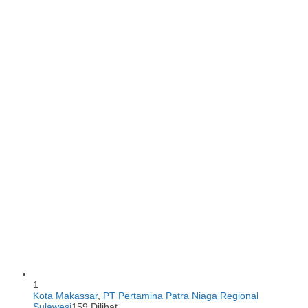
1
Kota Makassar
,
PT Pertamina Patra Niaga Regional
Sulawesi
159 Dilihat