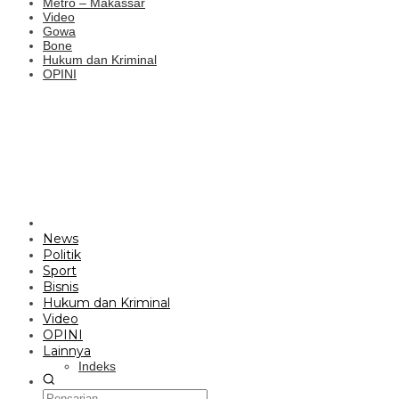
Metro – Makassar
Video
Gowa
Bone
Hukum dan Kriminal
OPINI
News
Politik
Sport
Bisnis
Hukum dan Kriminal
Video
OPINI
Lainnya
Indeks