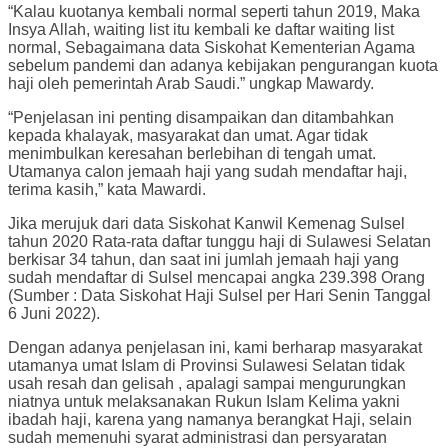
“Kalau kuotanya kembali normal seperti tahun 2019, Maka
Insya Allah, waiting list itu kembali ke daftar waiting list
normal, Sebagaimana data Siskohat Kementerian Agama
sebelum pandemi dan adanya kebijakan pengurangan kuota
haji oleh pemerintah Arab Saudi.” ungkap Mawardy.
“Penjelasan ini penting disampaikan dan ditambahkan
kepada khalayak, masyarakat dan umat. Agar tidak
menimbulkan keresahan berlebihan di tengah umat.
Utamanya calon jemaah haji yang sudah mendaftar haji,
terima kasih,” kata Mawardi.
Jika merujuk dari data Siskohat Kanwil Kemenag Sulsel
tahun 2020 Rata-rata daftar tunggu haji di Sulawesi Selatan
berkisar 34 tahun, dan saat ini jumlah jemaah haji yang
sudah mendaftar di Sulsel mencapai angka 239.398 Orang
(Sumber : Data Siskohat Haji Sulsel per Hari Senin Tanggal
6 Juni 2022).
Dengan adanya penjelasan ini, kami berharap masyarakat
utamanya umat Islam di Provinsi Sulawesi Selatan tidak
usah resah dan gelisah , apalagi sampai mengurungkan
niatnya untuk melaksanakan Rukun Islam Kelima yakni
ibadah haji, karena yang namanya berangkat Haji, selain
sudah memenuhi syarat administrasi dan persyaratan