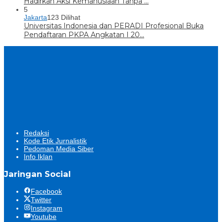
Hadirkan Aksi Kemanusiaan Tanpa …
5
Jakarta
123 Dilihat
Universitas Indonesia dan PERADI Profesional Buka
Pendaftaran PKPA Angkatan I 20…
Redaksi
Kode Etik Jurnalistik
Pedoman Media Siber
Info Iklan
Jaringan Social
Facebook
Twitter
Instagram
Youtube