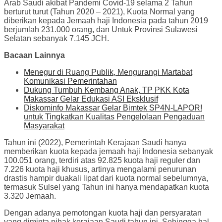
Arab Saudi akibat Pandemi Covid-19 selama 2 Tahun
berturut turut (Tahun 2020 – 2021), Kuota Normal yang
diberikan kepada Jemaah haji Indonesia pada tahun 2019
berjumlah 231.000 orang, dan Untuk Provinsi Sulawesi
Selatan sebanyak 7.145 JCH.
Bacaan Lainnya
Menegur di Ruang Publik, Mengurangi Martabat
Komunikasi Pemerintahan
Dukung Tumbuh Kembang Anak, TP PKK Kota
Makassar Gelar Edukasi ASI Eksklusif
Diskominfo Makassar Gelar Bimtek SP4N-LAPOR!
untuk Tingkatkan Kualitas Pengelolaan Pengaduan
Masyarakat
Tahun ini (2022), Pemerintah Kerajaan Saudi hanya
memberikan kuota kepada jemaah haji Indonesia sebanyak
100.051 orang, terdiri atas 92.825 kuota haji reguler dan
7.226 kuota haji khusus, artinya mengalami penurunan
drastis hampir duakali lipat dari kuota normal sebelumnya,
termasuk Sulsel yang Tahun ini hanya mendapatkan kuota
3.320 Jemaah.
Dengan adanya pemotongan kuota haji dan persyaratan
yang diminta pihak kerajaan Saudi tahun ini, Sehingga hal