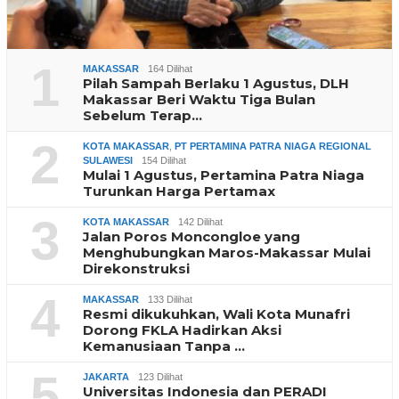
1
MAKASSAR
164 Dilihat
Pilah Sampah Berlaku 1 Agustus, DLH
Makassar Beri Waktu Tiga Bulan
Sebelum Terap…
2
KOTA MAKASSAR
,
PT PERTAMINA PATRA NIAGA REGIONAL
SULAWESI
154 Dilihat
Mulai 1 Agustus, Pertamina Patra Niaga
Turunkan Harga Pertamax
3
KOTA MAKASSAR
142 Dilihat
Jalan Poros Moncongloe yang
Menghubungkan Maros-Makassar Mulai
Direkonstruksi
4
MAKASSAR
133 Dilihat
Resmi dikukuhkan, Wali Kota Munafri
Dorong FKLA Hadirkan Aksi
Kemanusiaan Tanpa …
5
JAKARTA
123 Dilihat
Universitas Indonesia dan PERADI