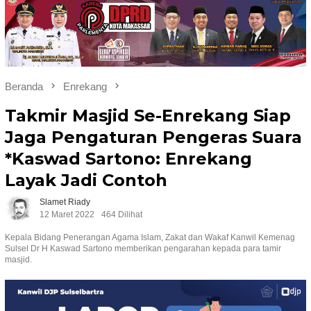
Beranda
Enrekang
Takmir Masjid Se-Enrekang Siap
Jaga Pengaturan Pengeras Suara
*Kaswad Sartono: Enrekang
Layak Jadi Contoh
Slamet Riady
12 Maret 2022
464 Dilihat
Kepala Bidang Penerangan Agama Islam, Zakat dan Wakaf Kanwil Kemenag
Sulsel Dr H Kaswad Sartono memberikan pengarahan kepada para tamir
masjid.