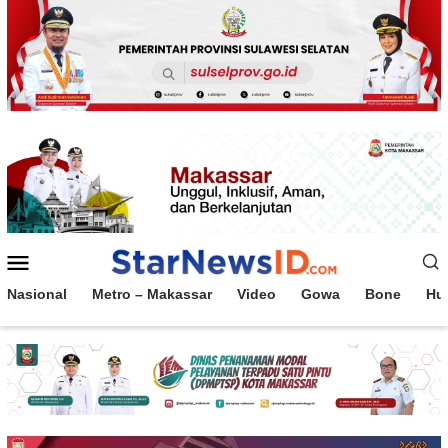
Loncat
ke
konten
Menu
Mobile
Nasional
Metro – Makassar
Video
Gowa
Bone
Hu