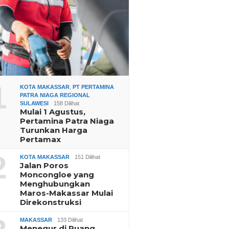
1
KOTA MAKASSAR
,
PT PERTAMINA
PATRA NIAGA REGIONAL
SULAWESI
158 Dilihat
Mulai 1 Agustus,
Pertamina Patra Niaga
Turunkan Harga
Pertamax
2
KOTA MAKASSAR
151 Dilihat
Jalan Poros
Moncongloe yang
Menghubungkan
Maros-Makassar Mulai
Direkonstruksi
MAKASSAR
133 Dilihat
Menegur di Ruang