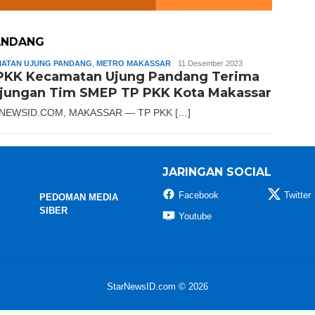
ANDANG
ATAN UJUNG PANDANG
,
METRO MAKASSAR
Slamet
11 Desember 2023
PKK Kecamatan Ujung Pandang Terima
Riady
jungan Tim SMEP TP PKK Kota Makassar
NEWSID.COM, MAKASSAR — TP PKK […]
JARINGAN SOCIAL
Facebook
Twitter
PEDOMAN MEDIA
SIBER
Youtube
StarNewsID.com © 2026