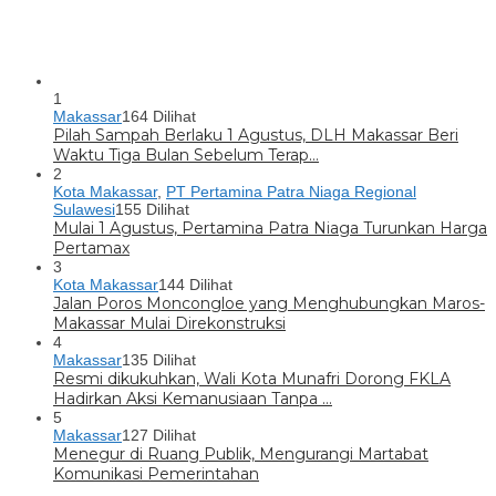
1
Makassar
164 Dilihat
Pilah Sampah Berlaku 1 Agustus, DLH Makassar Beri
Waktu Tiga Bulan Sebelum Terap…
2
Kota Makassar
,
PT Pertamina Patra Niaga Regional
Sulawesi
155 Dilihat
Mulai 1 Agustus, Pertamina Patra Niaga Turunkan Harga
Pertamax
3
Kota Makassar
144 Dilihat
Jalan Poros Moncongloe yang Menghubungkan Maros-
Makassar Mulai Direkonstruksi
4
Makassar
135 Dilihat
Resmi dikukuhkan, Wali Kota Munafri Dorong FKLA
Hadirkan Aksi Kemanusiaan Tanpa …
5
Makassar
127 Dilihat
Menegur di Ruang Publik, Mengurangi Martabat
Komunikasi Pemerintahan