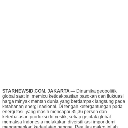
STARNEWSID.COM, JAKARTA —
Dinamika geopolitik
global saat ini memicu ketidakpastian pasokan dan fluktuasi
harga minyak mentah dunia yang berdampak langsung pada
ketahanan energi nasional. Di tengah ketergantungan pada
energi fosil yang masih mencapai 85,36 persen dan
keterbatasan produksi domestik, setiap gejolak global
memaksa Indonesia melakukan diversifikasi impor demi
mengamankan kedaulatan bangsa. Realitas makro inilah