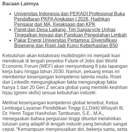
Bacaan Lainnya
Universitas Indonesia dan PERADI Profesional Buka
Pendaftaran PKPA Angkatan I 2026, Hadirkan
Pengajar dari MA, Kejaksaan dan KPK
Pamit dari Desa Laikang, Tim Sargacycle Unhas
Tinggalkan Inovasi dan Panduan Pengolahan Limbah
Pakar Energi Universitas Pertamina: Diversifikasi
Bioenergi dan Riset Jadi Kunci Keberhasilan B50
Kebutuhan akan kolaborasi multidisiplin ini menjadi kian
mendesak di tengah proyeksi Future of Jobs dari World
Economic Forum (WEF) akan menyumbang 8 juta lapangan
kerja baru hingga tahun 2030. Namun, peluang emas ini
membentur kesenjangan kompetensi talenta muda. Riset
dari LinkedIn mengungkapkan fakta mengungkap fakta
hanya 1 dari 20 Gen Z secara global yang memiliki keahlian
hijau (green skills) sesuai kebutuhan industri.
Melihat kesenjangan kompetensi global tersebut, Ketua
Lembaga Layanan Pendidikan Tinggi (LLDikti) Wilayah III,
Dr. Henri Togar Hasiholan Tambunan, S.E., M.A.,
menegaskan bahwa perguruan tinggi dituntut melahirkan
lulusan yang adaptif di tengah industri yang berubah sangat
cepat. “Kemampuan menyesuaikan diri, bekerja sama, serta