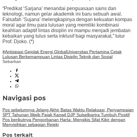
“Predikat ‘Sarjana’ menandai penguasaan sains dan
teknologi, namun gelar akademik ini baru sebuah awal.
Falsafah ‘Sujana’ melengkapinya dengan kekuatan kompas
moral agar ilmu para lulusan yang memiliki kombinasi
keahlian adaptif lintas disiplin ini mampu menjadi jembatan
kebaikan yang tulus serta inklusif bagi masyarakat,” tutur
Prof. Djoko. (*)
#Antisipasi Gejolak Energi Global
Universitas Pertamina Cetak
Lulusan Berkemampuan Lintas Disiplin Teknik dan Sosial
Sebarkan
Navigasi pos
Pos sebelumnya
Jelang Akhir Batas Waktu Relaksasi, Penyampaian
SPT Tahunan Wajib Pajak Kanwil DJP Sulselbartra Tumbuh Positif
Pos berikutnya
Pengorbanan Harta: Mengikis Sifat Kikir dengan
Menyisihkan sebagian Rejeki
Pos terkait