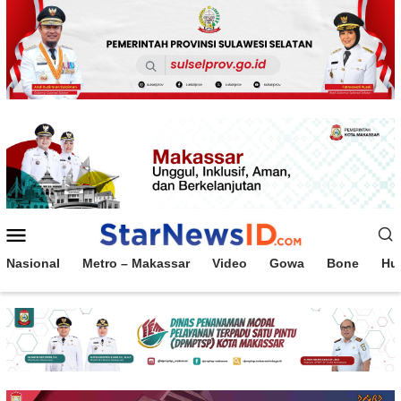
Loncat
ke
konten
Menu
Mobile
Nasional
Metro – Makassar
Video
Gowa
Bone
Hu