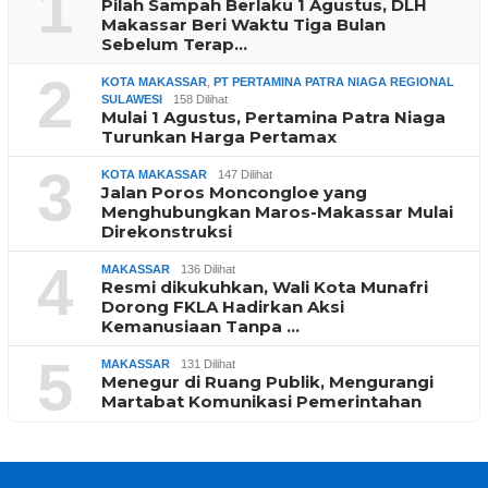
1
Pilah Sampah Berlaku 1 Agustus, DLH
Makassar Beri Waktu Tiga Bulan
Sebelum Terap…
2
KOTA MAKASSAR
,
PT PERTAMINA PATRA NIAGA REGIONAL
SULAWESI
158 Dilihat
Mulai 1 Agustus, Pertamina Patra Niaga
Turunkan Harga Pertamax
3
KOTA MAKASSAR
147 Dilihat
Jalan Poros Moncongloe yang
Menghubungkan Maros-Makassar Mulai
Direkonstruksi
4
MAKASSAR
136 Dilihat
Resmi dikukuhkan, Wali Kota Munafri
Dorong FKLA Hadirkan Aksi
Kemanusiaan Tanpa …
5
MAKASSAR
131 Dilihat
Menegur di Ruang Publik, Mengurangi
Martabat Komunikasi Pemerintahan