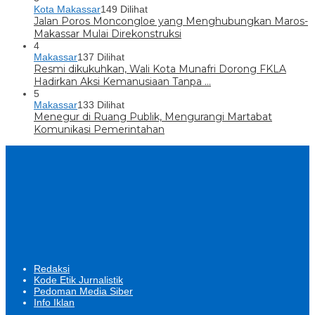
Kota Makassar
149 Dilihat
Jalan Poros Moncongloe yang Menghubungkan Maros-
Makassar Mulai Direkonstruksi
4
Makassar
137 Dilihat
Resmi dikukuhkan, Wali Kota Munafri Dorong FKLA
Hadirkan Aksi Kemanusiaan Tanpa …
5
Makassar
133 Dilihat
Menegur di Ruang Publik, Mengurangi Martabat
Komunikasi Pemerintahan
Redaksi
Kode Etik Jurnalistik
Pedoman Media Siber
Info Iklan