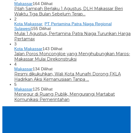
Makassar
164 Dilihat
Pilah Sampah Berlaku 1 Agustus, DLH Makassar Beri
Waktu Tiga Bulan Sebelum Terap…
2
Kota Makassar
,
PT Pertamina Patra Niaga Regional
Sulawesi
155 Dilihat
Mulai 1 Agustus, Pertamina Patra Niaga Turunkan Harga
Pertamax
3
Kota Makassar
143 Dilihat
Jalan Poros Moncongloe yang Menghubungkan Maros-
Makassar Mulai Direkonstruksi
4
Makassar
134 Dilihat
Resmi dikukuhkan, Wali Kota Munafri Dorong FKLA
Hadirkan Aksi Kemanusiaan Tanpa …
5
Makassar
125 Dilihat
Menegur di Ruang Publik, Mengurangi Martabat
Komunikasi Pemerintahan