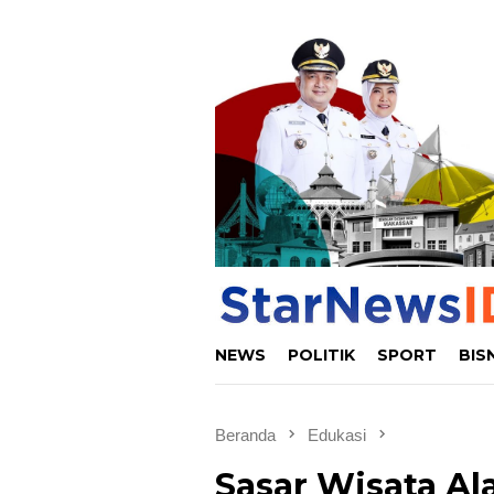
Loncat
ke
konten
NEWS
POLITIK
SPORT
BIS
Beranda
Edukasi
Sasar Wisata A