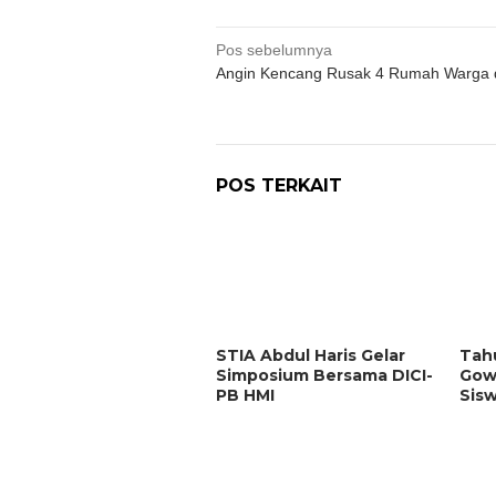
Navigasi
Pos sebelumnya
Angin Kencang Rusak 4 Rumah Warga 
pos
POS TERKAIT
STIA Abdul Haris Gelar
Tahu
Simposium Bersama DICI-
Gow
PB HMI
Sis