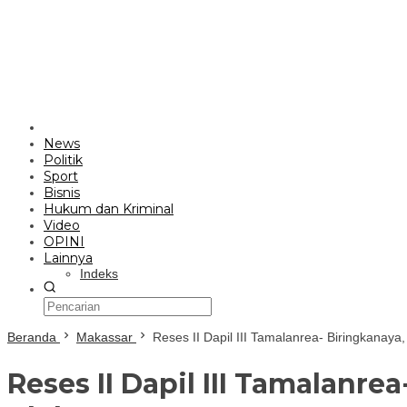
News
Politik
Sport
Bisnis
Hukum dan Kriminal
Video
OPINI
Lainnya
Indeks
Beranda
Makassar
Reses II Dapil III Tamalanrea- Biringkanay
Reses II Dapil III Tamalanr