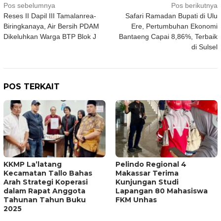
Navigasi
Pos sebelumnya
Pos berikutnya
Reses II Dapil III Tamalanrea-
Safari Ramadan Bupati di Ulu
pos
Biringkanaya, Air Bersih PDAM
Ere, Pertumbuhan Ekonomi
Dikeluhkan Warga BTP Blok J
Bantaeng Capai 8,86%, Terbaik
di Sulsel
POS TERKAIT
KKMP La’latang
Pelindo Regional 4
Kecamatan Tallo Bahas
Makassar Terima
Arah Strategi Koperasi
Kunjungan Studi
dalam Rapat Anggota
Lapangan 80 Mahasiswa
Tahunan Tahun Buku
FKM Unhas
2025