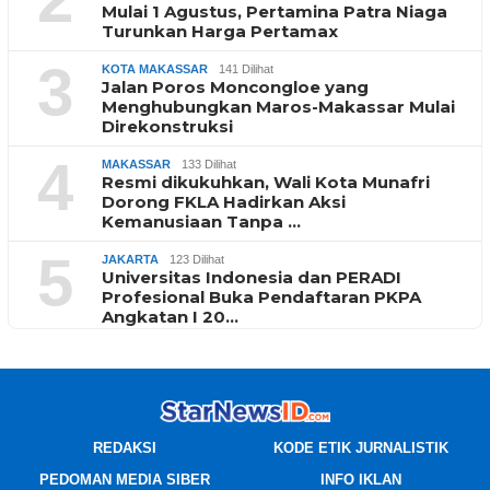
Mulai 1 Agustus, Pertamina Patra Niaga
Turunkan Harga Pertamax
3
KOTA MAKASSAR
141 Dilihat
Jalan Poros Moncongloe yang
Menghubungkan Maros-Makassar Mulai
Direkonstruksi
4
MAKASSAR
133 Dilihat
Resmi dikukuhkan, Wali Kota Munafri
Dorong FKLA Hadirkan Aksi
Kemanusiaan Tanpa …
5
JAKARTA
123 Dilihat
Universitas Indonesia dan PERADI
Profesional Buka Pendaftaran PKPA
Angkatan I 20…
REDAKSI
KODE ETIK JURNALISTIK
PEDOMAN MEDIA SIBER
INFO IKLAN