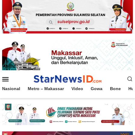
Loncat
ke
konten
Menu
Mobile
Nasional
Metro – Makassar
Video
Gowa
Bone
Hu