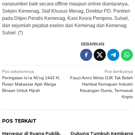
narasumber baik secara offline maupun online diantaranya,
Sekjen Kemenag, Staf Khusus Menag, Direktur PD. Pontren
pada Ditjen Pendis Kemenag, Karo Kesra Pemprov. Sulsel,
dan sejumlah pejabat eselon dari Kemenag dan Kemenag
Sulsel. (*)
SEBARKAN
Navigasi
Pos sebelumnya
Pos berikutnya
Peringatan Is’ra Mi’raj 1443 H,
Fauzi Amro Minta OJK Tak Boleh
pos
Rutan Makassar Ajak Warga
Hambat Kemajuan Industri
Binaan Untuk Hijrah
Keuangan Dunia, Termasuk
Kripto
POS TERKAIT
Menegur di Ruang Publik,
Dukung Tumbuh Kembang