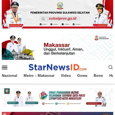
Loncat
ke
konten
Menu
Mobile
Nasional
Metro – Makassar
Video
Gowa
Bone
Hu