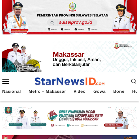
Loncat
ke
konten
Menu
Mobile
Nasional
Metro – Makassar
Video
Gowa
Bone
Hu