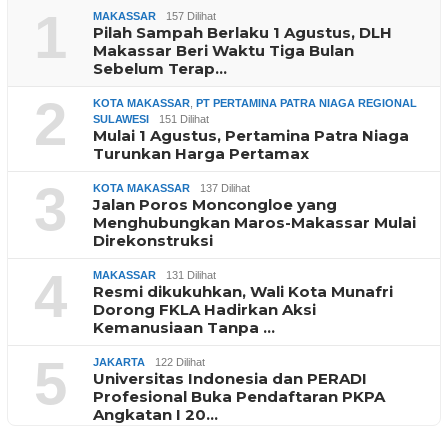
1
MAKASSAR
157 Dilihat
Pilah Sampah Berlaku 1 Agustus, DLH
Makassar Beri Waktu Tiga Bulan
Sebelum Terap…
2
KOTA MAKASSAR
,
PT PERTAMINA PATRA NIAGA REGIONAL
SULAWESI
151 Dilihat
Mulai 1 Agustus, Pertamina Patra Niaga
Turunkan Harga Pertamax
3
KOTA MAKASSAR
137 Dilihat
Jalan Poros Moncongloe yang
Menghubungkan Maros-Makassar Mulai
Direkonstruksi
4
MAKASSAR
131 Dilihat
Resmi dikukuhkan, Wali Kota Munafri
Dorong FKLA Hadirkan Aksi
Kemanusiaan Tanpa …
5
JAKARTA
122 Dilihat
Universitas Indonesia dan PERADI
Profesional Buka Pendaftaran PKPA
Angkatan I 20…