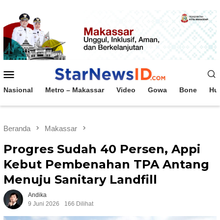
Loncat
ke
konten
Menu
Mobile
Nasional
Metro – Makassar
Video
Gowa
Bone
Hu
Beranda
Makassar
Progres Sudah 40 Persen, Appi
Kebut Pembenahan TPA Antang
Menuju Sanitary Landfill
Andika
9 Juni 2026
166 Dilihat