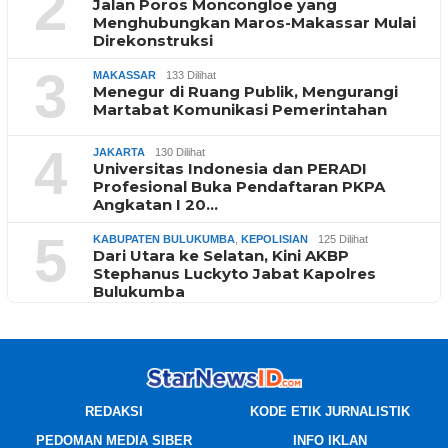
2
Jalan Poros Moncongloe yang
Menghubungkan Maros-Makassar Mulai
Direkonstruksi
3
MAKASSAR
133 Dilihat
Menegur di Ruang Publik, Mengurangi
Martabat Komunikasi Pemerintahan
4
JAKARTA
130 Dilihat
Universitas Indonesia dan PERADI
Profesional Buka Pendaftaran PKPA
Angkatan I 20…
5
KABUPATEN BULUKUMBA
,
KEPOLISIAN
125 Dilihat
Dari Utara ke Selatan, Kini AKBP
Stephanus Luckyto Jabat Kapolres
Bulukumba
REDAKSI
KODE ETIK JURNALISTIK
PEDOMAN MEDIA SIBER
INFO IKLAN