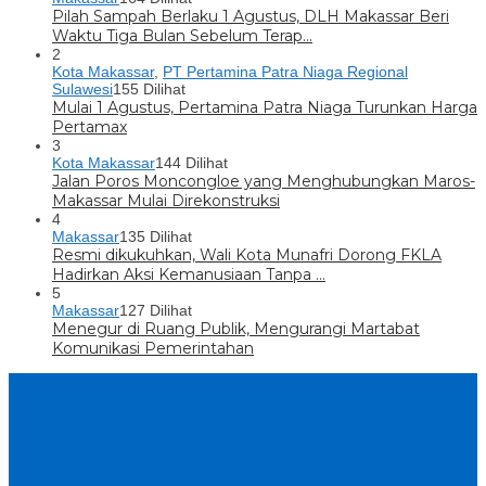
Pilah Sampah Berlaku 1 Agustus, DLH Makassar Beri
Waktu Tiga Bulan Sebelum Terap…
2
Kota Makassar
,
PT Pertamina Patra Niaga Regional
Sulawesi
155 Dilihat
Mulai 1 Agustus, Pertamina Patra Niaga Turunkan Harga
Pertamax
3
Kota Makassar
144 Dilihat
Jalan Poros Moncongloe yang Menghubungkan Maros-
Makassar Mulai Direkonstruksi
4
Makassar
135 Dilihat
Resmi dikukuhkan, Wali Kota Munafri Dorong FKLA
Hadirkan Aksi Kemanusiaan Tanpa …
5
Makassar
127 Dilihat
Menegur di Ruang Publik, Mengurangi Martabat
Komunikasi Pemerintahan