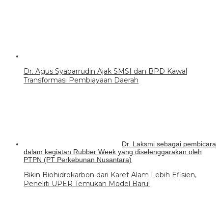
Dr. Agus Syabarrudin Ajak SMSI dan BPD Kawal
Transformasi Pembiayaan Daerah
Dr. Laksmi sebagai pembicara
dalam kegiatan Rubber Week yang diselenggarakan oleh
PTPN (PT Perkebunan Nusantara)
Bikin Biohidrokarbon dari Karet Alam Lebih Efisien,
Peneliti UPER Temukan Model Baru!