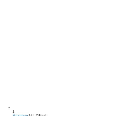
1
Makassar
164 Dilihat