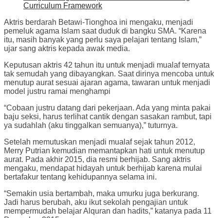
Curriculum Framework
Aktris berdarah Betawi-Tionghoa ini mengaku, menjadi
pemeluk agama Islam saat duduk di bangku SMA. “Karena
itu, masih banyak yang perlu saya pelajari tentang Islam,”
ujar sang aktris kepada awak media.
Keputusan aktris 42 tahun itu untuk menjadi mualaf ternyata
tak semudah yang dibayangkan. Saat dirinya mencoba untuk
menutup aurat sesuai ajaran agama, tawaran untuk menjadi
model justru ramai menghampi
“Cobaan justru datang dari pekerjaan. Ada yang minta pakai
baju seksi, harus terlihat cantik dengan sasakan rambut, tapi
ya sudahlah (aku tinggalkan semuanya),” tuturnya.
Setelah memutuskan menjadi mualaf sejak tahun 2012,
Merry Putrian kemudian memantapkan hati untuk menutup
aurat. Pada akhir 2015, dia resmi berhijab. Sang aktris
mengaku, mendapat hidayah untuk berhijab karena mulai
bertafakur tentang kehidupannya selama ini.
“Semakin usia bertambah, maka umurku juga berkurang.
Jadi harus berubah, aku ikut sekolah pengajian untuk
mempermudah belajar Alquran dan hadits,” katanya pada 11