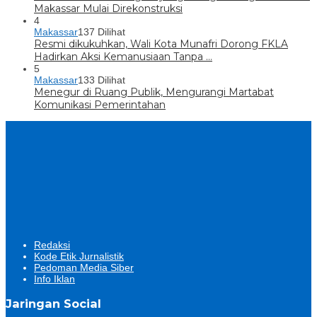
Makassar Mulai Direkonstruksi
4
Makassar
137 Dilihat
Resmi dikukuhkan, Wali Kota Munafri Dorong FKLA
Hadirkan Aksi Kemanusiaan Tanpa …
5
Makassar
133 Dilihat
Menegur di Ruang Publik, Mengurangi Martabat
Komunikasi Pemerintahan
Redaksi
Kode Etik Jurnalistik
Pedoman Media Siber
Info Iklan
Jaringan Social