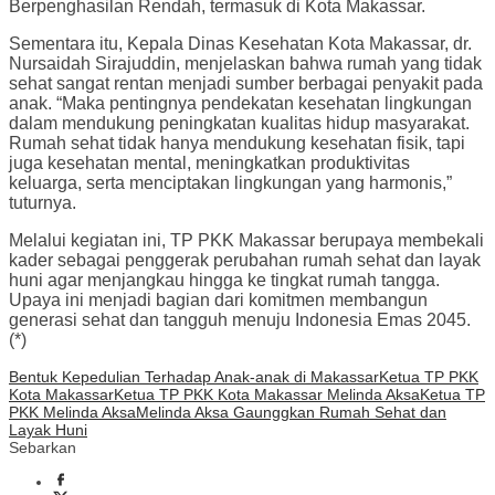
Berpenghasilan Rendah, termasuk di Kota Makassar.
Sementara itu, Kepala Dinas Kesehatan Kota Makassar, dr.
Nursaidah Sirajuddin, menjelaskan bahwa rumah yang tidak
sehat sangat rentan menjadi sumber berbagai penyakit pada
anak. “Maka pentingnya pendekatan kesehatan lingkungan
dalam mendukung peningkatan kualitas hidup masyarakat.
Rumah sehat tidak hanya mendukung kesehatan fisik, tapi
juga kesehatan mental, meningkatkan produktivitas
keluarga, serta menciptakan lingkungan yang harmonis,”
tuturnya.
Melalui kegiatan ini, TP PKK Makassar berupaya membekali
kader sebagai penggerak perubahan rumah sehat dan layak
huni agar menjangkau hingga ke tingkat rumah tangga.
Upaya ini menjadi bagian dari komitmen membangun
generasi sehat dan tangguh menuju Indonesia Emas 2045.
(*)
Bentuk Kepedulian Terhadap Anak-anak di Makassar
Ketua TP PKK
Kota Makassar
Ketua TP PKK Kota Makassar Melinda Aksa
Ketua TP
PKK Melinda Aksa
Melinda Aksa Gaunggkan Rumah Sehat dan
Layak Huni
Sebarkan