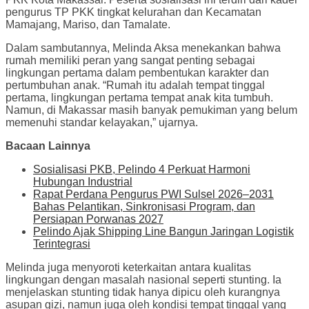
pengurus TP PKK tingkat kelurahan dan Kecamatan
Mamajang, Mariso, dan Tamalate.
Dalam sambutannya, Melinda Aksa menekankan bahwa
rumah memiliki peran yang sangat penting sebagai
lingkungan pertama dalam pembentukan karakter dan
pertumbuhan anak. “Rumah itu adalah tempat tinggal
pertama, lingkungan pertama tempat anak kita tumbuh.
Namun, di Makassar masih banyak pemukiman yang belum
memenuhi standar kelayakan,” ujarnya.
Bacaan Lainnya
Sosialisasi PKB, Pelindo 4 Perkuat Harmoni
Hubungan Industrial
Rapat Perdana Pengurus PWI Sulsel 2026–2031
Bahas Pelantikan, Sinkronisasi Program, dan
Persiapan Porwanas 2027
Pelindo Ajak Shipping Line Bangun Jaringan Logistik
Terintegrasi
Melinda juga menyoroti keterkaitan antara kualitas
lingkungan dengan masalah nasional seperti stunting. Ia
menjelaskan stunting tidak hanya dipicu oleh kurangnya
asupan gizi, namun juga oleh kondisi tempat tinggal yang