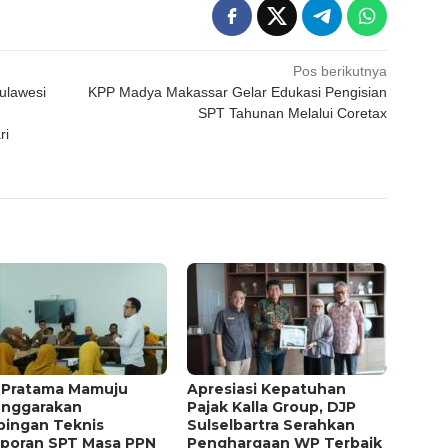
Pos berikutnya
ulawesi
KPP Madya Makassar Gelar Edukasi Pengisian
SPT Tahunan Melalui Coretax
ri
 Pratama Mamuju
Apresiasi Kepatuhan
enggarakan
Pajak Kalla Group, DJP
bingan Teknis
Sulselbartra Serahkan
aporan SPT Masa PPN
Penghargaan WP Terbaik