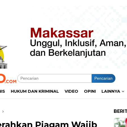
Pencarian
NIS
HUKUM DAN KRIMINAL
VIDEO
OPINI
LAINNYA
BERI
erahkan Piagam Wajib