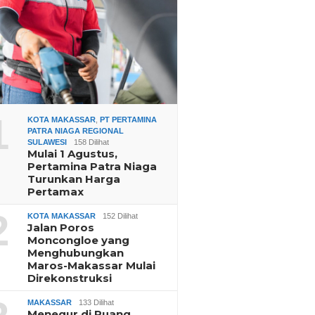
1
KOTA MAKASSAR
,
PT PERTAMINA
PATRA NIAGA REGIONAL
SULAWESI
158 Dilihat
Mulai 1 Agustus,
Pertamina Patra Niaga
Turunkan Harga
Pertamax
2
KOTA MAKASSAR
152 Dilihat
Jalan Poros
Moncongloe yang
Menghubungkan
Maros-Makassar Mulai
Direkonstruksi
MAKASSAR
133 Dilihat
Menegur di Ruang