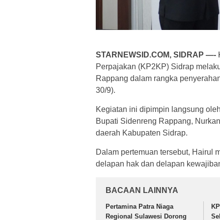
STARNEWSID.COM, SIDRAP —-
K
Perpajakan (KP2KP) Sidrap melaku
Rappang dalam rangka penyerahan 
30/9).
Kegiatan ini dipimpin langsung ole
Bupati Sidenreng Rappang, Nurkana
daerah Kabupaten Sidrap.
Dalam pertemuan tersebut, Hairul
delapan hak dan delapan kewajiban
BACAAN LAINNYA
Pertamina Patra Niaga
KP
Regional Sulawesi Dorong
Se