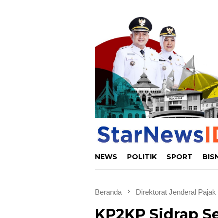
Loncat
ke
konten
NEWS
POLITIK
SPORT
BIS
Beranda
Direktorat Jenderal Pajak
KP2KP Sidrap S