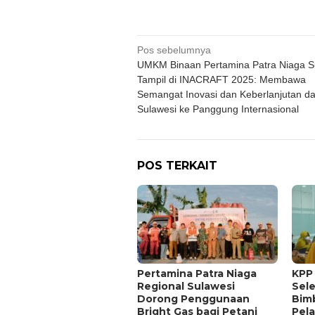
Navigasi
Pos sebelumnya
UMKM Binaan Pertamina Patra Niaga S
pos
Tampil di INACRAFT 2025: Membawa
Semangat Inovasi dan Keberlanjutan da
Sulawesi ke Panggung Internasional
POS TERKAIT
Pertamina Patra Niaga
KPP
Regional Sulawesi
Sel
Dorong Penggunaan
Bim
Bright Gas bagi Petani
Pel