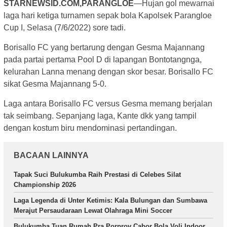
STARNEWSID.COM,PARANGLOE
—Hujan gol mewarnai
laga hari ketiga turnamen sepak bola Kapolsek Parangloe
Cup I, Selasa (7/6/2022) sore tadi.
Borisallo FC yang bertarung dengan Gesma Majannang
pada partai pertama Pool D di lapangan Bontotangnga,
kelurahan Lanna menang dengan skor besar. Borisallo FC
sikat Gesma Majannang 5-0.
Laga antara Borisallo FC versus Gesma memang berjalan
tak seimbang. Sepanjang laga, Kante dkk yang tampil
dengan kostum biru mendominasi pertandingan.
BACAAN LAINNYA
Tapak Suci Bulukumba Raih Prestasi di Celebes Silat
Championship 2026
Laga Legenda di Unter Ketimis: Kala Bulungan dan Sumbawa
Merajut Persaudaraan Lewat Olahraga Mini Soccer
Bulukumba Tuan Rumah Pra Porprov Cabor Bola Voli Indoor