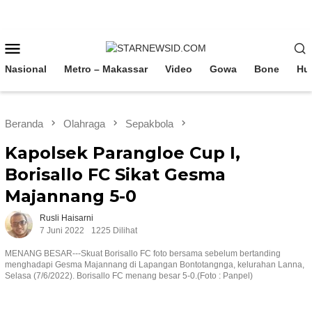
Loncat
ke
konten
Menu
Mobile
Nasional
Metro – Makassar
Video
Gowa
Bone
Hu
Beranda
Olahraga
Sepakbola
Kapolsek Parangloe Cup I,
Borisallo FC Sikat Gesma
Majannang 5-0
Rusli Haisarni
7 Juni 2022
1225 Dilihat
MENANG BESAR---Skuat Borisallo FC foto bersama sebelum bertanding
menghadapi Gesma Majannang di Lapangan Bontotangnga, kelurahan Lanna,
Selasa (7/6/2022). Borisallo FC menang besar 5-0.(Foto : Panpel)