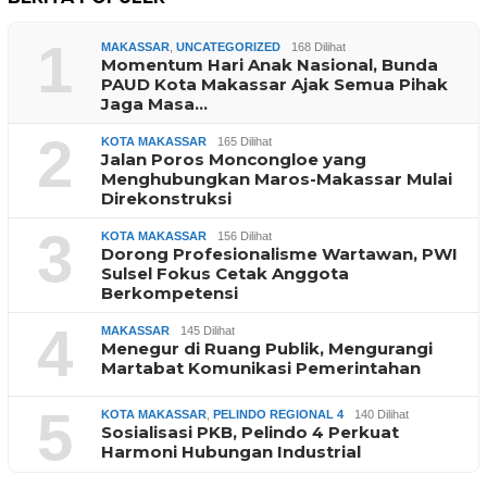
1
MAKASSAR
,
UNCATEGORIZED
168 Dilihat
Momentum Hari Anak Nasional, Bunda
PAUD Kota Makassar Ajak Semua Pihak
Jaga Masa…
2
KOTA MAKASSAR
165 Dilihat
Jalan Poros Moncongloe yang
Menghubungkan Maros-Makassar Mulai
Direkonstruksi
3
KOTA MAKASSAR
156 Dilihat
Dorong Profesionalisme Wartawan, PWI
Sulsel Fokus Cetak Anggota
Berkompetensi
4
MAKASSAR
145 Dilihat
Menegur di Ruang Publik, Mengurangi
Martabat Komunikasi Pemerintahan
5
KOTA MAKASSAR
,
PELINDO REGIONAL 4
140 Dilihat
Sosialisasi PKB, Pelindo 4 Perkuat
Harmoni Hubungan Industrial