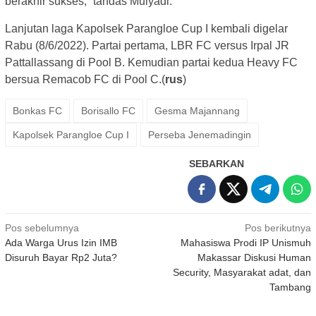
berakhir sukses,” tandas Mulyadi.
Lanjutan laga Kapolsek Parangloe Cup I kembali digelar
Rabu (8/6/2022). Partai pertama, LBR FC versus Irpal JR
Pattallassang di Pool B. Kemudian partai kedua Heavy FC
bersua Remacob FC di Pool C.(
rus
)
Bonkas FC
Borisallo FC
Gesma Majannang
Kapolsek Parangloe Cup I
Perseba Jenemadingin
SEBARKAN
Navigasi
Pos sebelumnya
Pos berikutnya
Ada Warga Urus Izin IMB
Mahasiswa Prodi IP Unismuh
pos
Disuruh Bayar Rp2 Juta?
Makassar Diskusi Human
Security, Masyarakat adat, dan
Tambang