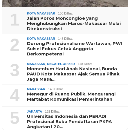
1
KOTA MAKASSAR
156 Dilihat
Jalan Poros Moncongloe yang
Menghubungkan Maros-Makassar Mulai
Direkonstruksi
2
KOTA MAKASSAR
148 Dilihat
Dorong Profesionalisme Wartawan, PWI
Sulsel Fokus Cetak Anggota
Berkompetensi
3
MAKASSAR
,
UNCATEGORIZED
148 Dilihat
Momentum Hari Anak Nasional, Bunda
PAUD Kota Makassar Ajak Semua Pihak
Jaga Masa…
4
MAKASSAR
140 Dilihat
Menegur di Ruang Publik, Mengurangi
Martabat Komunikasi Pemerintahan
5
JAKARTA
132 Dilihat
Universitas Indonesia dan PERADI
Profesional Buka Pendaftaran PKPA
Angkatan I 20…