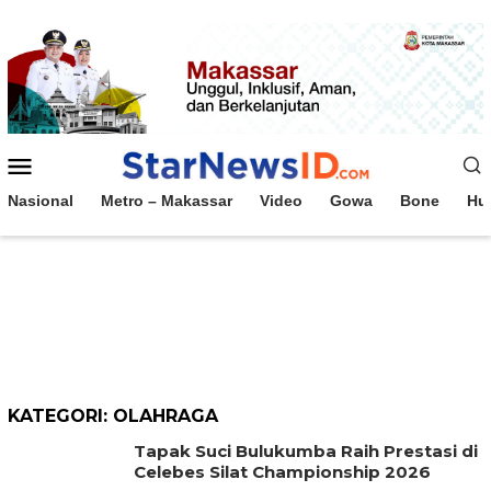
Loncat
ke
konten
Menu
Mobile
Nasional
Metro – Makassar
Video
Gowa
Bone
Hu
KATEGORI:
OLAHRAGA
Tapak Suci Bulukumba Raih Prestasi di
Celebes Silat Championship 2026