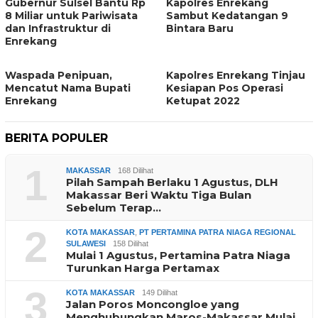
Gubernur Sulsel Bantu Rp
Kapolres Enrekang
8 Miliar untuk Pariwisata
Sambut Kedatangan 9
dan Infrastruktur di
Bintara Baru
Enrekang
Waspada Penipuan,
Kapolres Enrekang Tinjau
Mencatut Nama Bupati
Kesiapan Pos Operasi
Enrekang
Ketupat 2022
BERITA POPULER
1
MAKASSAR
168 Dilihat
Pilah Sampah Berlaku 1 Agustus, DLH
Makassar Beri Waktu Tiga Bulan
Sebelum Terap…
2
KOTA MAKASSAR
,
PT PERTAMINA PATRA NIAGA REGIONAL
SULAWESI
158 Dilihat
Mulai 1 Agustus, Pertamina Patra Niaga
Turunkan Harga Pertamax
3
KOTA MAKASSAR
149 Dilihat
Jalan Poros Moncongloe yang
Menghubungkan Maros-Makassar Mulai