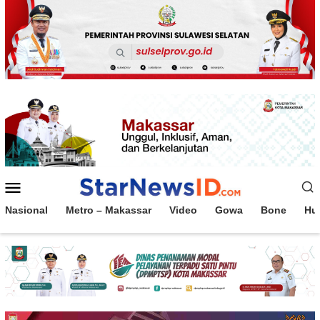
Loncat
ke
konten
Menu
Mobile
Nasional
Metro – Makassar
Video
Gowa
Bone
Hu