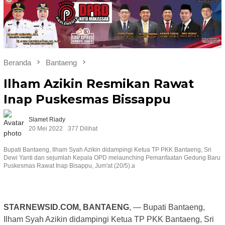
Beranda
Bantaeng
Ilham Azikin Resmikan Rawat
Inap Puskesmas Bissappu
Slamet Riady
20 Mei 2022
377 Dilihat
Bupati Bantaeng, Ilham Syah Azikin didampingi Ketua TP PKK Bantaeng, Sri
Dewi Yanti dan sejumlah Kepala OPD melaunching Pemanfaatan Gedung Baru
Puskesmas Rawat Inap Bisappu, Jum'at (20/5).a
STARNEWSID.COM, BANTAENG
, — Bupati Bantaeng,
Ilham Syah Azikin didampingi Ketua TP PKK Bantaeng, Sri