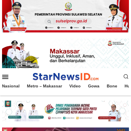
Loncat
ke
konten
Menu
Mobile
Nasional
Metro – Makassar
Video
Gowa
Bone
Hu