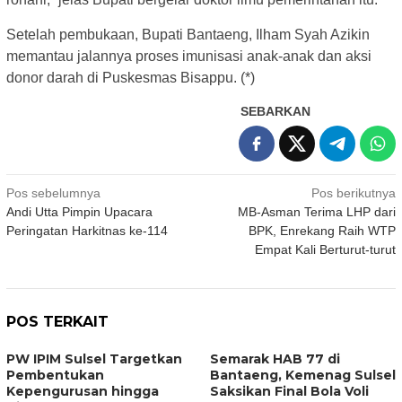
Setelah pembukaan, Bupati Bantaeng, Ilham Syah Azikin
memantau jalannya proses imunisasi anak-anak dan aksi
donor darah di Puskesmas Bisappu. (*)
SEBARKAN
Navigasi
Pos sebelumnya
Pos berikutnya
Andi Utta Pimpin Upacara
MB-Asman Terima LHP dari
pos
Peringatan Harkitnas ke-114
BPK, Enrekang Raih WTP
Empat Kali Berturut-turut
POS TERKAIT
PW IPIM Sulsel Targetkan
Semarak HAB 77 di
Pembentukan
Bantaeng, Kemenag Sulsel
Kepengurusan hingga
Saksikan Final Bola Voli