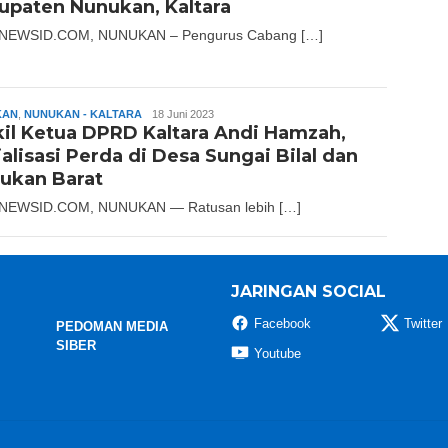
upaten Nunukan, Kaltara
NEWSID.COM, NUNUKAN – Pengurus Cabang […]
KAN
,
NUNUKAN - KALTARA
Slamet
18 Juni 2023
il Ketua DPRD Kaltara Andi Hamzah,
Riady
alisasi Perda di Desa Sungai Bilal dan
ukan Barat
NEWSID.COM, NUNUKAN — Ratusan lebih […]
JARINGAN SOCIAL
Facebook
Twitter
PEDOMAN MEDIA
SIBER
Youtube
StarNewsID.com © 2026