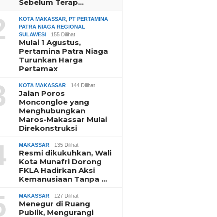
Sebelum Terap…
2
KOTA MAKASSAR
,
PT PERTAMINA
PATRA NIAGA REGIONAL
SULAWESI
155 Dilihat
Mulai 1 Agustus,
Pertamina Patra Niaga
Turunkan Harga
Pertamax
3
KOTA MAKASSAR
144 Dilihat
Jalan Poros
Moncongloe yang
Menghubungkan
Maros-Makassar Mulai
Direkonstruksi
4
MAKASSAR
135 Dilihat
Resmi dikukuhkan, Wali
Kota Munafri Dorong
FKLA Hadirkan Aksi
Kemanusiaan Tanpa …
5
MAKASSAR
127 Dilihat
Menegur di Ruang
Publik, Mengurangi