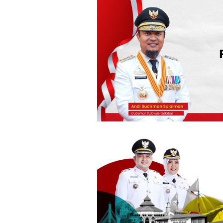
Loncat
ke
konten