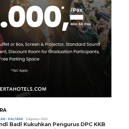
ARA
AN - KALTARA
Slamet
8 Agustus 2024
ndi Badi Kukuhkan Pengurus DPC KKB
Riady