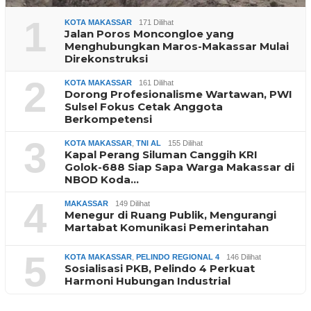
1
KOTA MAKASSAR
171 Dilihat
Jalan Poros Moncongloe yang
Menghubungkan Maros-Makassar Mulai
Direkonstruksi
2
KOTA MAKASSAR
161 Dilihat
Dorong Profesionalisme Wartawan, PWI
Sulsel Fokus Cetak Anggota
Berkompetensi
3
KOTA MAKASSAR
,
TNI AL
155 Dilihat
Kapal Perang Siluman Canggih KRI
Golok-688 Siap Sapa Warga Makassar di
NBOD Koda…
4
MAKASSAR
149 Dilihat
Menegur di Ruang Publik, Mengurangi
Martabat Komunikasi Pemerintahan
5
KOTA MAKASSAR
,
PELINDO REGIONAL 4
146 Dilihat
Sosialisasi PKB, Pelindo 4 Perkuat
Harmoni Hubungan Industrial