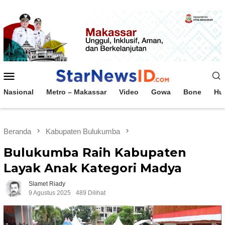
Loncat
ke
konten
Menu
Mobile
Nasional
Metro – Makassar
Video
Gowa
Bone
Hu
Beranda
Kabupaten Bulukumba
Bulukumba Raih Kabupaten
Layak Anak Kategori Madya
Slamet Riady
9 Agustus 2025
489 Dilihat