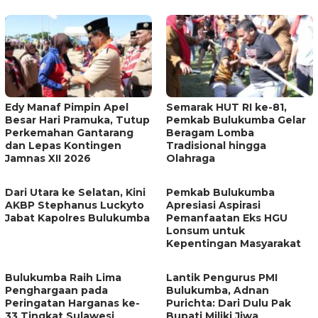
Edy Manaf Pimpin Apel
Semarak HUT RI ke-81,
Besar Hari Pramuka, Tutup
Pemkab Bulukumba Gelar
Perkemahan Gantarang
Beragam Lomba
dan Lepas Kontingen
Tradisional hingga
Jamnas XII 2026
Olahraga
Dari Utara ke Selatan, Kini
Pemkab Bulukumba
AKBP Stephanus Luckyto
Apresiasi Aspirasi
Jabat Kapolres Bulukumba
Pemanfaatan Eks HGU
Lonsum untuk
Kepentingan Masyarakat
Bulukumba Raih Lima
Lantik Pengurus PMI
Penghargaan pada
Bulukumba, Adnan
Peringatan Harganas ke-
Purichta: Dari Dulu Pak
33 Tingkat Sulawesi
Bupati Miliki Jiwa