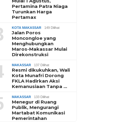
Mulai 1 Agustus,
Pertamina Patra Niaga
Turunkan Harga
Pertamax
3
KOTA MAKASSAR
149 Dilihat
Jalan Poros
Moncongloe yang
Menghubungkan
Maros-Makassar Mulai
Direkonstruksi
4
MAKASSAR
137 Dilihat
Resmi dikukuhkan, Wali
Kota Munafri Dorong
FKLA Hadirkan Aksi
Kemanusiaan Tanpa …
5
MAKASSAR
133 Dilihat
Menegur di Ruang
Publik, Mengurangi
Martabat Komunikasi
Pemerintahan