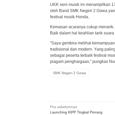
UKK seni musik ini menampilkan 17 
oleh Band SMK Negeri 2 Gowa yang 
festival musik Honda.
Kemasan acaranya cukup menarik. 
Baik dalam hal keahlian tarik suara 
“Saya gembira melihat kemampuan
tradisional dan modern. Yang pal
sebagai peserta terbaik festival m
piagam penghargaan,” pungkas Nur
SMK Negeri 2 Gowa
Navigasi
Pos sebelumnya
Launching KIPP Tingkat Pinrang
pos