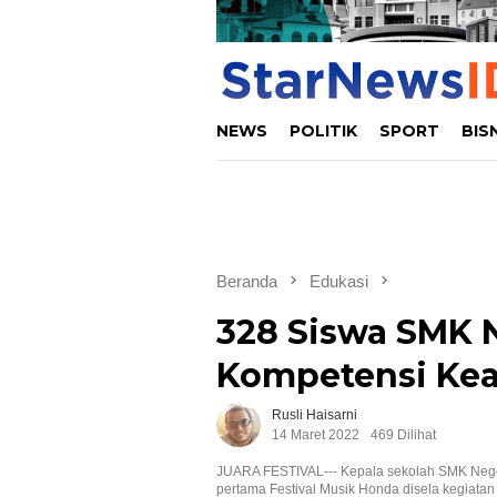
NEWS
POLITIK
SPORT
BIS
Beranda
Edukasi
328 Siswa SMK N
Kompetensi Kea
Rusli Haisarni
14 Maret 2022
469 Dilihat
JUARA FESTIVAL--- Kepala sekolah SMK Nege
pertama Festival Musik Honda disela kegiatan 