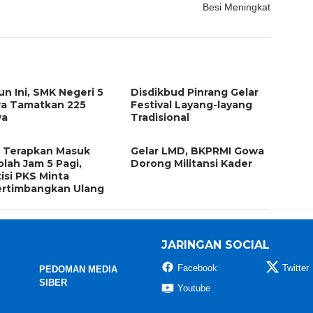
Besi Meningkat
n Ini, SMK Negeri 5
Disdikbud Pinrang Gelar
a Tamatkan 225
Festival Layang-layang
wa
Tradisional
 Terapkan Masuk
Gelar LMD, BKPRMI Gowa
lah Jam 5 Pagi,
Dorong Militansi Kader
tisi PKS Minta
ertimbangkan Ulang
JARINGAN SOCIAL
Facebook
Twitter
PEDOMAN MEDIA
SIBER
Youtube