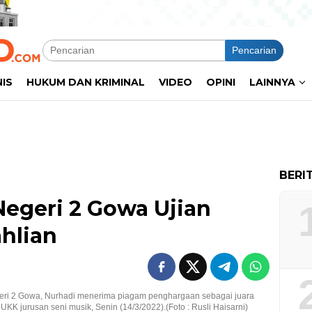
Pencarian
NIS
HUKUM DAN KRIMINAL
VIDEO
OPINI
LAINNYA
BERI
egeri 2 Gowa Ujian
hlian
ri 2 Gowa, Nurhadi menerima piagam penghargaan sebagai juara
UKK jurusan seni musik, Senin (14/3/2022).(Foto : Rusli Haisarni)