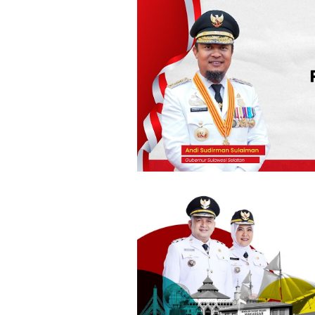
Loncat
ke
konten